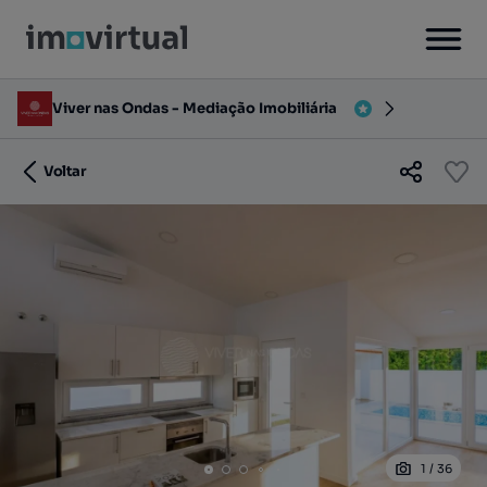
Viver nas Ondas - Mediação Imobiliária
Voltar
1
/
36