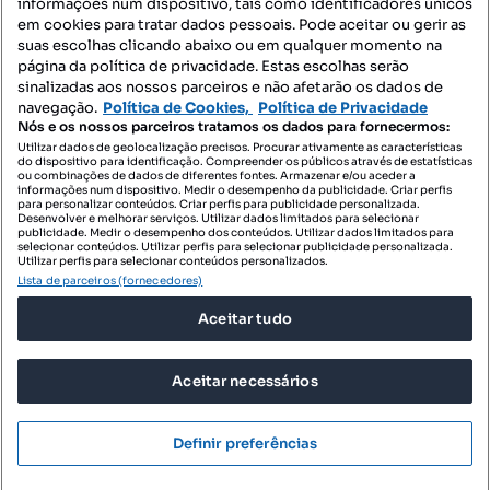
informações num dispositivo, tais como identificadores únicos
Contacte-nos
em cookies para tratar dados pessoais. Pode aceitar ou gerir as
suas escolhas clicando abaixo ou em qualquer momento na
página da política de privacidade. Estas escolhas serão
sinalizadas aos nossos parceiros e não afetarão os dados de
SIGA-NOS:
navegação.
Política de Cookies,
Política de Privacidade
Nós e os nossos parceiros tratamos os dados para fornecermos:
Utilizar dados de geolocalização precisos. Procurar ativamente as características
do dispositivo para identificação. Compreender os públicos através de estatísticas
ou combinações de dados de diferentes fontes. Armazenar e/ou aceder a
DESCARREGAR NA:
informações num dispositivo. Medir o desempenho da publicidade. Criar perfis
para personalizar conteúdos. Criar perfis para publicidade personalizada.
Desenvolver e melhorar serviços. Utilizar dados limitados para selecionar
publicidade. Medir o desempenho dos conteúdos. Utilizar dados limitados para
selecionar conteúdos. Utilizar perfis para selecionar publicidade personalizada.
Utilizar perfis para selecionar conteúdos personalizados.
Lista de parceiros (fornecedores)
© 2026 Imovirtual.com, OLX Portugal, S.A.
Aceitar tudo
TERMOS DE UTILIZAÇÃO
POLÍTICA DE PRIVACIDADE
Aceitar necessários
CONFIGURAÇÕES DE PRIVACIDADE
Mensagens
Definir preferências
Ligar