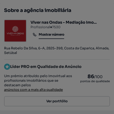
Sobre a agência imobiliária
Viver nas Ondas - Mediação Imo...
Profissional
■
7530
Mostrar número
Mostrar número
Rua Rebelo Da Silva, 6-A, 2825-398, Costa da Caparica, Almada,
Setúbal
Líder PRO em Qualidade de Anúncio
86
Um prémio atribuído pelo Imovirtual aos
/100
profissionais imobiliários que se
pontos de qualidade
destacam pelos
anúncios com a mais alta qualidade
Ver portfólio