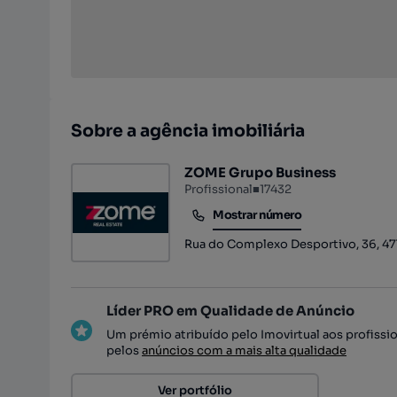
Sobre a agência imobiliária
ZOME Grupo Business
Profissional
■
17432
Mostrar número
Mostrar número
Rua do Complexo Desportivo, 36, 4
Líder PRO em Qualidade de Anúncio
Um prémio atribuído pelo Imovirtual aos profissi
pelos
anúncios com a mais alta qualidade
Ver portfólio