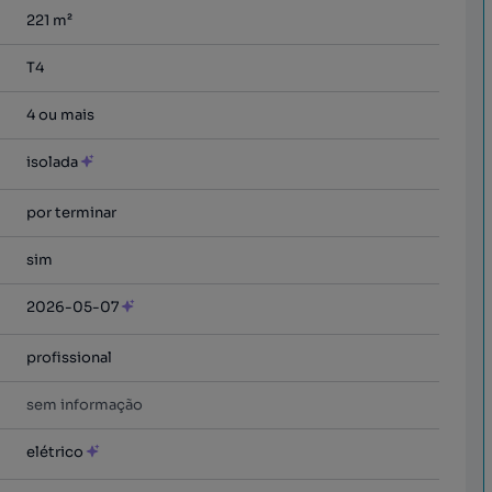
221
m²
T4
4 ou mais
isolada
por terminar
sim
2026-05-07
profissional
sem informação
elétrico