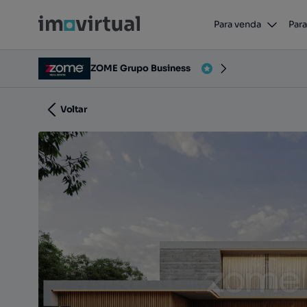
Para venda
Para
Rua São Salvador, Resende, Resende, Viseu
ZOME Grupo Business
Voltar