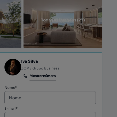
Todas as imagens (27)
Iva Silva
ZOME Grupo Business
Mostrar número
Mostrar número
Nome*
E-mail*