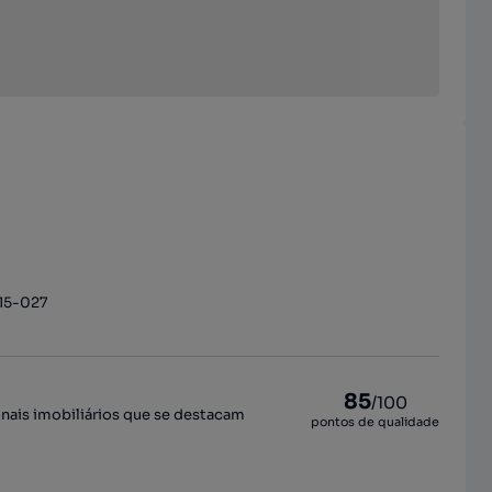
715-027
85
/100
onais imobiliários que se destacam
pontos de qualidade