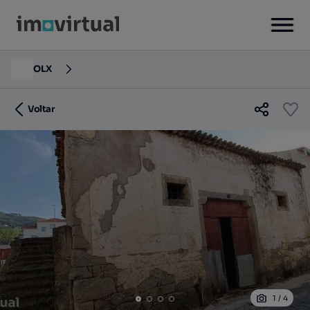
OLX
Voltar
1
/
4