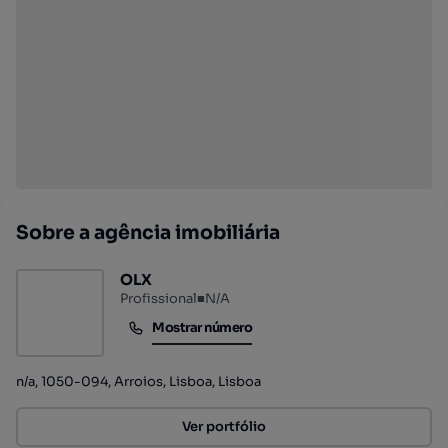
Sobre a agência imobiliária
OLX
Profissional
■
N/A
Mostrar número
Mostrar número
n/a, 1050-094, Arroios, Lisboa, Lisboa
Ver portfólio