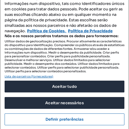
informações num dispositivo, tais como identificadores únicos
Contacte-nos
em cookies para tratar dados pessoais. Pode aceitar ou gerir as
suas escolhas clicando abaixo ou em qualquer momento na
página da política de privacidade. Estas escolhas serão
sinalizadas aos nossos parceiros e não afetarão os dados de
SIGA-NOS:
navegação.
Política de Cookies,
Política de Privacidade
Nós e os nossos parceiros tratamos os dados para fornecermos:
Utilizar dados de geolocalização precisos. Procurar ativamente as características
do dispositivo para identificação. Compreender os públicos através de estatísticas
ou combinações de dados de diferentes fontes. Armazenar e/ou aceder a
DESCARREGAR NA:
informações num dispositivo. Medir o desempenho da publicidade. Criar perfis
para personalizar conteúdos. Criar perfis para publicidade personalizada.
Desenvolver e melhorar serviços. Utilizar dados limitados para selecionar
publicidade. Medir o desempenho dos conteúdos. Utilizar dados limitados para
selecionar conteúdos. Utilizar perfis para selecionar publicidade personalizada.
Utilizar perfis para selecionar conteúdos personalizados.
Lista de parceiros (fornecedores)
© 2026 Imovirtual.com, OLX Portugal, S.A.
Aceitar tudo
TERMOS DE UTILIZAÇÃO
POLÍTICA DE PRIVACIDADE
Aceitar necessários
CONFIGURAÇÕES DE PRIVACIDADE
Mensagens
Definir preferências
Ligar