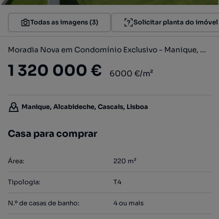
Todas as imagens (3)
Solicitar planta do imóvel
Moradia Nova em Condomínio Exclusivo - Manique, Cascais
1 320 000 €
6000 €/m²
Manique, Alcabideche, Cascais, Lisboa
Casa para comprar
Área
:
220
m²
Tipologia
:
T4
N.º de casas de banho
:
4 ou mais