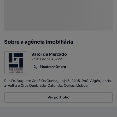
Sobre a agência imobiliária
Valor de Mercado
Profissional
■
5222
Mostrar número
Mostrar número
Rua Dr. Augusto José Da Cunha,, Loja 3i, 1495-240, Algés, Linda-
a-Velha e Cruz Quebrada-Dafundo, Oeiras, Lisboa
Ver portfólio