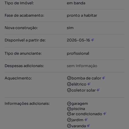
Tipo de imóvel
:
em banda
Fase de acabamento
:
pronto a habitar
Nova construção
:
sim
Disponível a partir de
:
2026-05-16
Tipo de anunciante
:
profissional
Despesas adicionais
:
sem informação
Aquecimento
:
bomba de calor
elétrico
coletor solar
Informações adicionais
:
garagem
piscina
ar condicionado
jardim
varanda