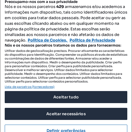
Preocupamo-nos com a sua privacidade
Nós e os nossos parceiros
429
armazenamos e/ou acedemos a
informações num dispositivo, tais como identificadores únicos
Contacte-nos
em cookies para tratar dados pessoais. Pode aceitar ou gerir as
suas escolhas clicando abaixo ou em qualquer momento na
página da política de privacidade. Estas escolhas serão
sinalizadas aos nossos parceiros e não afetarão os dados de
SIGA-NOS:
navegação.
Política de Cookies,
Política de Privacidade
Nós e os nossos parceiros tratamos os dados para fornecermos:
Utilizar dados de geolocalização precisos. Procurar ativamente as características
do dispositivo para identificação. Compreender os públicos através de estatísticas
ou combinações de dados de diferentes fontes. Armazenar e/ou aceder a
DESCARREGAR NA:
informações num dispositivo. Medir o desempenho da publicidade. Criar perfis
para personalizar conteúdos. Criar perfis para publicidade personalizada.
Desenvolver e melhorar serviços. Utilizar dados limitados para selecionar
publicidade. Medir o desempenho dos conteúdos. Utilizar dados limitados para
selecionar conteúdos. Utilizar perfis para selecionar publicidade personalizada.
Utilizar perfis para selecionar conteúdos personalizados.
Lista de parceiros (fornecedores)
© 2026 Imovirtual.com, OLX Portugal, S.A.
Aceitar tudo
TERMOS DE UTILIZAÇÃO
POLÍTICA DE PRIVACIDADE
Aceitar necessários
CONFIGURAÇÕES DE PRIVACIDADE
Mensagens
Definir preferências