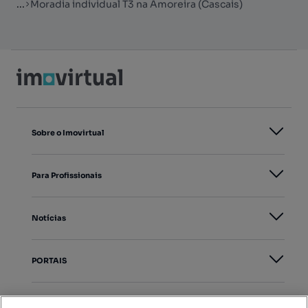
...
Moradia individual T3 na Amoreira (Cascais)
Sobre o Imovirtual
Para Profissionais
Notícias
PORTAIS
Mapa do Site