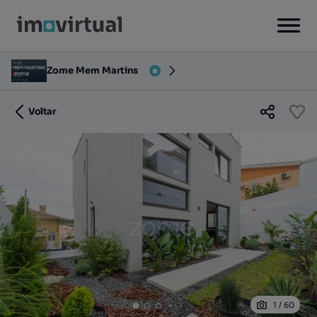
Zome Mem Martins
Voltar
1
/
60