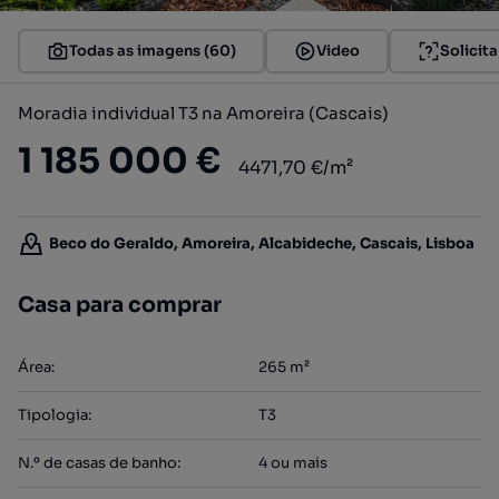
Todas as imagens (60)
Video
Solicit
Moradia individual T3 na Amoreira (Cascais)
1 185 000 €
4471,70 €/m²
Beco do Geraldo, Amoreira, Alcabideche, Cascais, Lisboa
Casa para comprar
Área
:
265
m²
Tipologia
:
T3
N.º de casas de banho
:
4 ou mais