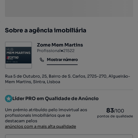
Sobre a agência imobiliária
Zome Mem Martins
Profissional
■
21522
Mostrar número
Mostrar número
Rua 5 de Outubro, 25, Bairro de S. Carlos, 2725-270, Algueirão-
Mem Martins, Sintra, Lisboa
Líder PRO em Qualidade de Anúncio
83
Um prémio atribuído pelo Imovirtual aos
/100
profissionais imobiliários que se
pontos de qualidade
destacam pelos
anúncios com a mais alta qualidade