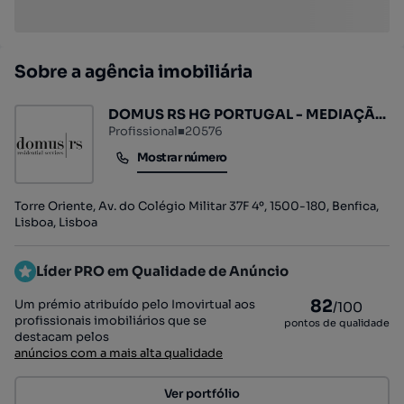
Sobre a agência imobiliária
DOMUS RS HG PORTUGAL - MEDIAÇÃ...
Profissional
■
20576
Mostrar número
Mostrar número
Torre Oriente, Av. do Colégio Militar 37F 4º, 1500-180, Benfica,
Lisboa, Lisboa
Líder PRO em Qualidade de Anúncio
82
Um prémio atribuído pelo Imovirtual aos
/100
profissionais imobiliários que se
pontos de qualidade
destacam pelos
anúncios com a mais alta qualidade
Ver portfólio