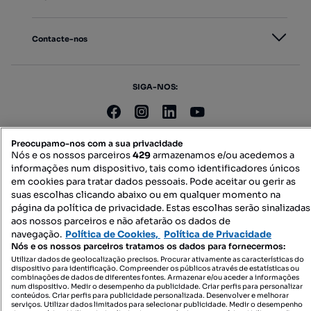
Contacte-nos
SIGA-NOS:
DESCARREGAR NA:
Preocupamo-nos com a sua privacidade
Nós e os nossos parceiros
429
armazenamos e/ou acedemos a
informações num dispositivo, tais como identificadores únicos
em cookies para tratar dados pessoais. Pode aceitar ou gerir as
suas escolhas clicando abaixo ou em qualquer momento na
página da política de privacidade. Estas escolhas serão sinalizadas
aos nossos parceiros e não afetarão os dados de
© 2026 Imovirtual.com, OLX Portugal, S.A.
navegação.
Política de Cookies,
Política de Privacidade
Nós e os nossos parceiros tratamos os dados para fornecermos:
TERMOS DE UTILIZAÇÃO
Utilizar dados de geolocalização precisos. Procurar ativamente as características do
POLÍTICA DE PRIVACIDADE
dispositivo para identificação. Compreender os públicos através de estatísticas ou
CONFIGURAÇÕES DE PRIVACIDADE
combinações de dados de diferentes fontes. Armazenar e/ou aceder a informações
num dispositivo. Medir o desempenho da publicidade. Criar perfis para personalizar
conteúdos. Criar perfis para publicidade personalizada. Desenvolver e melhorar
serviços. Utilizar dados limitados para selecionar publicidade. Medir o desempenho