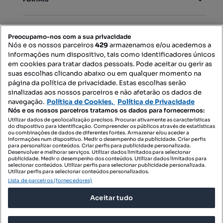
Mapa do Site
Preocupamo-nos com a sua privacidade
Nós e os nossos parceiros
429
armazenamos e/ou acedemos a
informações num dispositivo, tais como identificadores únicos
Contacte-nos
em cookies para tratar dados pessoais. Pode aceitar ou gerir as
suas escolhas clicando abaixo ou em qualquer momento na
página da política de privacidade. Estas escolhas serão
sinalizadas aos nossos parceiros e não afetarão os dados de
SIGA-NOS:
navegação.
Política de Cookies,
Política de Privacidade
Nós e os nossos parceiros tratamos os dados para fornecermos:
Utilizar dados de geolocalização precisos. Procurar ativamente as características
do dispositivo para identificação. Compreender os públicos através de estatísticas
ou combinações de dados de diferentes fontes. Armazenar e/ou aceder a
DESCARREGAR NA:
informações num dispositivo. Medir o desempenho da publicidade. Criar perfis
para personalizar conteúdos. Criar perfis para publicidade personalizada.
Desenvolver e melhorar serviços. Utilizar dados limitados para selecionar
publicidade. Medir o desempenho dos conteúdos. Utilizar dados limitados para
selecionar conteúdos. Utilizar perfis para selecionar publicidade personalizada.
Utilizar perfis para selecionar conteúdos personalizados.
Lista de parceiros (fornecedores)
© 2026 Imovirtual.com, OLX Portugal, S.A.
Aceitar tudo
TERMOS DE UTILIZAÇÃO
POLÍTICA DE PRIVACIDADE