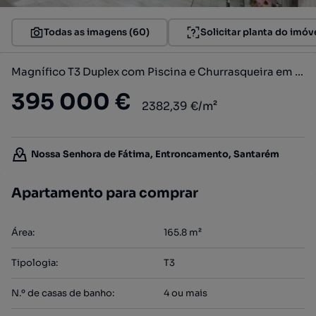
Todas as imagens (60)
Solicitar planta do imóv
Magnífico T3 Duplex com Piscina e Churrasqueira em condomínio privado
395 000 €
2382,39 €/m²
Nossa Senhora de Fátima, Entroncamento, Santarém
Apartamento para comprar
Área
:
165.8
m²
Tipologia
:
T3
N.º de casas de banho
:
4 ou mais