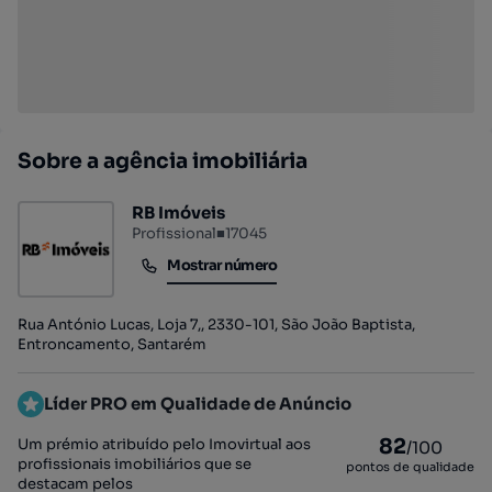
Sobre a agência imobiliária
RB Imóveis
Profissional
■
17045
Mostrar número
Mostrar número
Rua António Lucas, Loja 7,, 2330-101, São João Baptista,
Entroncamento, Santarém
Líder PRO em Qualidade de Anúncio
82
Um prémio atribuído pelo Imovirtual aos
/100
profissionais imobiliários que se
pontos de qualidade
destacam pelos