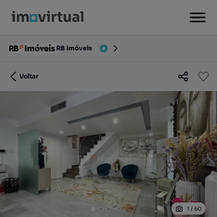
RB Imóveis
Voltar
1
/
60