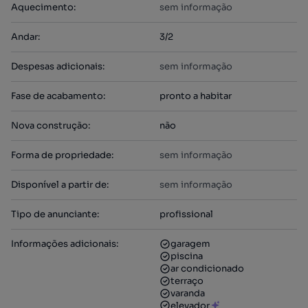
Aquecimento
:
sem informação
Andar
:
3/2
Despesas adicionais
:
sem informação
Fase de acabamento
:
pronto a habitar
Nova construção
:
não
Forma de propriedade
:
sem informação
Disponível a partir de
:
sem informação
Tipo de anunciante
:
profissional
Informações adicionais
:
garagem
piscina
ar condicionado
terraço
varanda
elevador