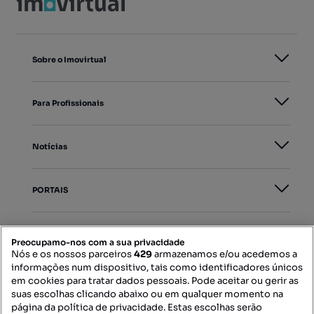
Sobre o Imovirtual
Para Profissionais
Notícias
PORTAIS
Mapa do Site
Preocupamo-nos com a sua privacidade
Nós e os nossos parceiros
429
armazenamos e/ou acedemos a
informações num dispositivo, tais como identificadores únicos
Contacte-nos
em cookies para tratar dados pessoais. Pode aceitar ou gerir as
suas escolhas clicando abaixo ou em qualquer momento na
página da política de privacidade. Estas escolhas serão