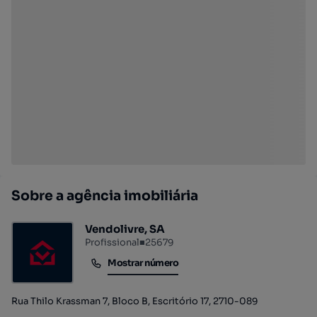
Sobre a agência imobiliária
Vendolivre, SA
Profissional
■
25679
Mostrar número
Mostrar número
Rua Thilo Krassman 7, Bloco B, Escritório 17, 2710-089