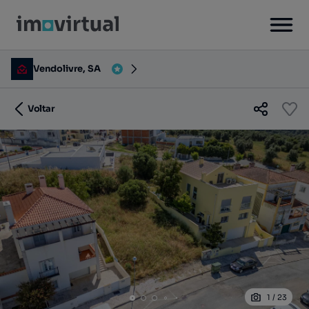
Vendolivre, SA
Voltar
1
/
23