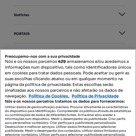
Notícias
PORTAIS
Mapa do Site
Preocupamo-nos com a sua privacidade
Nós e os nossos parceiros
429
armazenamos e/ou acedemos a
informações num dispositivo, tais como identificadores únicos
Contacte-nos
em cookies para tratar dados pessoais. Pode aceitar ou gerir as
suas escolhas clicando abaixo ou em qualquer momento na
página da política de privacidade. Estas escolhas serão
sinalizadas aos nossos parceiros e não afetarão os dados de
SIGA-NOS:
navegação.
Política de Cookies,
Política de Privacidade
Nós e os nossos parceiros tratamos os dados para fornecermos:
Utilizar dados de geolocalização precisos. Procurar ativamente as características
do dispositivo para identificação. Compreender os públicos através de estatísticas
ou combinações de dados de diferentes fontes. Armazenar e/ou aceder a
DESCARREGAR NA:
informações num dispositivo. Medir o desempenho da publicidade. Criar perfis
para personalizar conteúdos. Criar perfis para publicidade personalizada.
Desenvolver e melhorar serviços. Utilizar dados limitados para selecionar
publicidade. Medir o desempenho dos conteúdos. Utilizar dados limitados para
selecionar conteúdos. Utilizar perfis para selecionar publicidade personalizada.