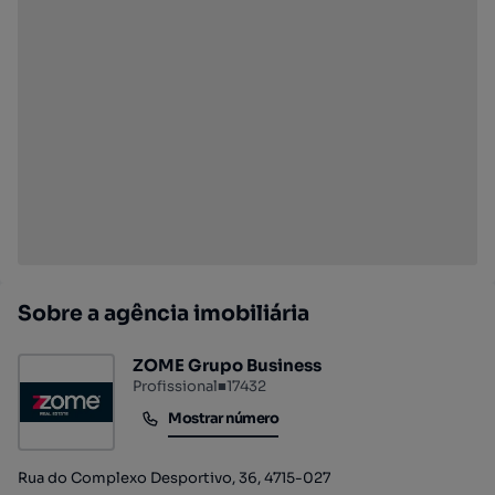
Sobre a agência imobiliária
ZOME Grupo Business
Profissional
■
17432
Mostrar número
Mostrar número
Rua do Complexo Desportivo, 36, 4715-027