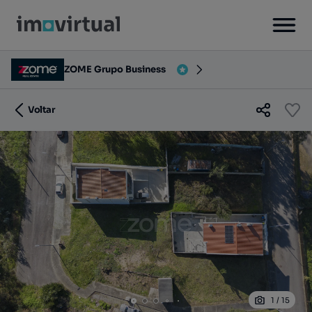
ZOME Grupo Business
Voltar
1
/
15