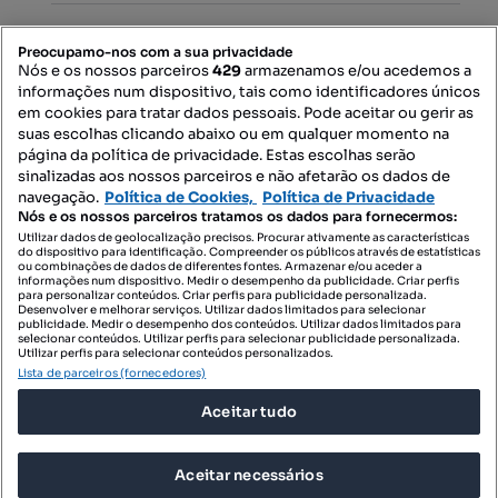
Mapa do Site
Preocupamo-nos com a sua privacidade
Nós e os nossos parceiros
429
armazenamos e/ou acedemos a
informações num dispositivo, tais como identificadores únicos
Contacte-nos
em cookies para tratar dados pessoais. Pode aceitar ou gerir as
suas escolhas clicando abaixo ou em qualquer momento na
página da política de privacidade. Estas escolhas serão
sinalizadas aos nossos parceiros e não afetarão os dados de
SIGA-NOS:
navegação.
Política de Cookies,
Política de Privacidade
Nós e os nossos parceiros tratamos os dados para fornecermos:
Utilizar dados de geolocalização precisos. Procurar ativamente as características
do dispositivo para identificação. Compreender os públicos através de estatísticas
ou combinações de dados de diferentes fontes. Armazenar e/ou aceder a
DESCARREGAR NA:
informações num dispositivo. Medir o desempenho da publicidade. Criar perfis
para personalizar conteúdos. Criar perfis para publicidade personalizada.
Desenvolver e melhorar serviços. Utilizar dados limitados para selecionar
publicidade. Medir o desempenho dos conteúdos. Utilizar dados limitados para
selecionar conteúdos. Utilizar perfis para selecionar publicidade personalizada.
Utilizar perfis para selecionar conteúdos personalizados.
Lista de parceiros (fornecedores)
© 2026 Imovirtual.com, OLX Portugal, S.A.
Aceitar tudo
TERMOS DE UTILIZAÇÃO
POLÍTICA DE PRIVACIDADE
Aceitar necessários
CONFIGURAÇÕES DE PRIVACIDADE