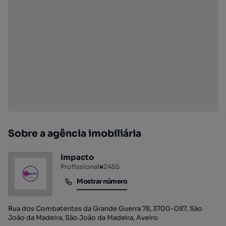
Sobre a agência imobiliária
Impacto
Profissional
■
2455
Mostrar número
Mostrar número
Rua dos Combatentes da Grande Guerra 78, 3700-087, São
João da Madeira, São João da Madeira, Aveiro