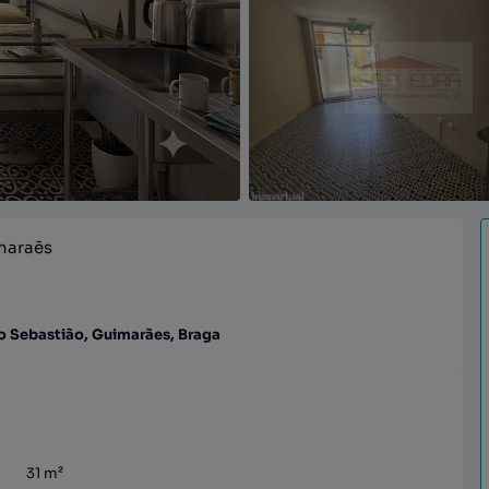
imaraẽs
ão Sebastião, Guimarães, Braga
31
m²