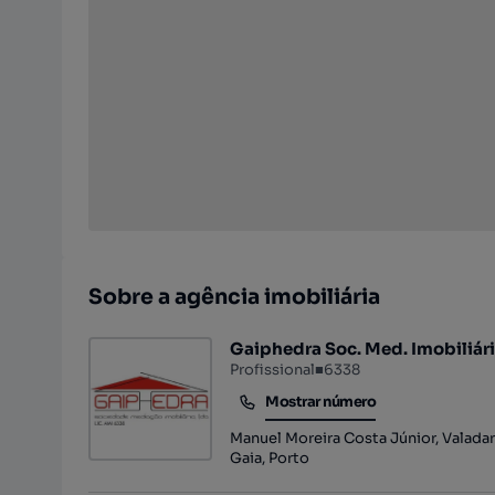
Sobre a agência imobiliária
Gaiphedra Soc. Med. Imobiliári
Profissional
■
6338
Mostrar número
Mostrar número
Manuel Moreira Costa Júnior, Valadare
Gaia, Porto