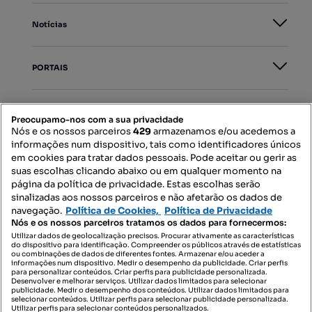
Notícias
PORTAIS
Mapa do Site
Preocupamo-nos com a sua privacidade
Nós e os nossos parceiros
429
armazenamos e/ou acedemos a
informações num dispositivo, tais como identificadores únicos
Contacte-nos
em cookies para tratar dados pessoais. Pode aceitar ou gerir as
suas escolhas clicando abaixo ou em qualquer momento na
página da política de privacidade. Estas escolhas serão
sinalizadas aos nossos parceiros e não afetarão os dados de
SIGA-NOS:
navegação.
Política de Cookies,
Política de Privacidade
Nós e os nossos parceiros tratamos os dados para fornecermos:
Utilizar dados de geolocalização precisos. Procurar ativamente as características
do dispositivo para identificação. Compreender os públicos através de estatísticas
ou combinações de dados de diferentes fontes. Armazenar e/ou aceder a
DESCARREGAR NA:
informações num dispositivo. Medir o desempenho da publicidade. Criar perfis
para personalizar conteúdos. Criar perfis para publicidade personalizada.
Desenvolver e melhorar serviços. Utilizar dados limitados para selecionar
publicidade. Medir o desempenho dos conteúdos. Utilizar dados limitados para
selecionar conteúdos. Utilizar perfis para selecionar publicidade personalizada.
Utilizar perfis para selecionar conteúdos personalizados.