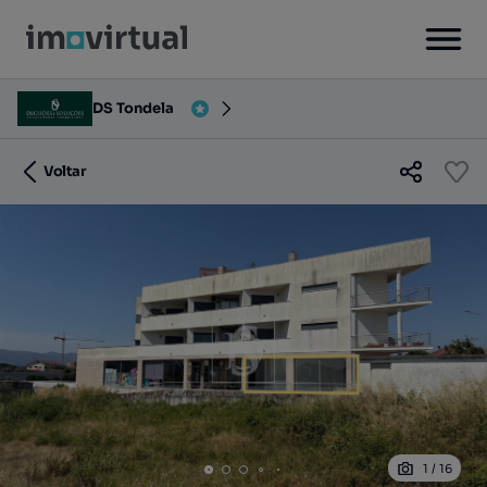
DS Tondela
Voltar
1
/
16