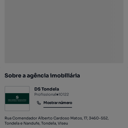
Sobre a agência imobiliária
DS Tondela
Profissional
■
10122
Mostrar número
Mostrar número
Rua Comendador Alberto Cardoso Matos, 17, 3460-552,
Tondela e Nandufe, Tondela, Viseu