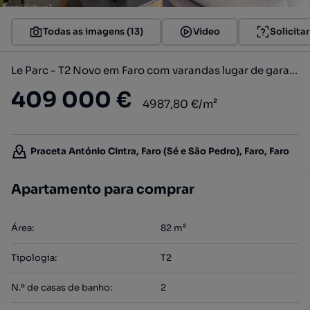
Todas as imagens (13)
Video
Solicita
Le Parc - T2 Novo em Faro com varandas lugar de garagem e arrecadação
409 000 €
4987,80 €/m²
Praceta António Cintra, Faro (Sé e São Pedro), Faro, Faro
Apartamento para comprar
Área
:
82
m²
Tipologia
:
T2
N.º de casas de banho
:
2