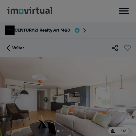
CENTURY21 Realty Art M&J
Voltar
1
/
13