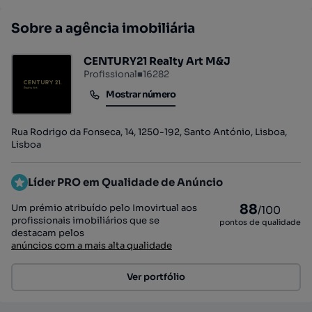
Sobre a agência imobiliária
CENTURY21 Realty Art M&J
Profissional
■
16282
Mostrar número
Mostrar número
Rua Rodrigo da Fonseca, 14, 1250-192, Santo António, Lisboa,
Lisboa
Líder PRO em Qualidade de Anúncio
88
Um prémio atribuído pelo Imovirtual aos
/100
profissionais imobiliários que se
pontos de qualidade
destacam pelos
anúncios com a mais alta qualidade
Ver portfólio