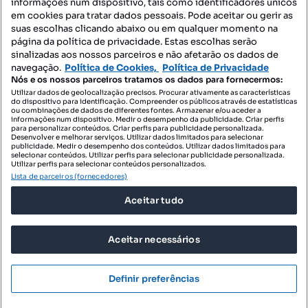
informações num dispositivo, tais como identificadores únicos
Contacte-nos
em cookies para tratar dados pessoais. Pode aceitar ou gerir as
suas escolhas clicando abaixo ou em qualquer momento na
página da política de privacidade. Estas escolhas serão
sinalizadas aos nossos parceiros e não afetarão os dados de
SIGA-NOS:
navegação.
Política de Cookies,
Política de Privacidade
Nós e os nossos parceiros tratamos os dados para fornecermos:
Utilizar dados de geolocalização precisos. Procurar ativamente as características
do dispositivo para identificação. Compreender os públicos através de estatísticas
ou combinações de dados de diferentes fontes. Armazenar e/ou aceder a
DESCARREGAR NA:
informações num dispositivo. Medir o desempenho da publicidade. Criar perfis
para personalizar conteúdos. Criar perfis para publicidade personalizada.
Desenvolver e melhorar serviços. Utilizar dados limitados para selecionar
publicidade. Medir o desempenho dos conteúdos. Utilizar dados limitados para
selecionar conteúdos. Utilizar perfis para selecionar publicidade personalizada.
Utilizar perfis para selecionar conteúdos personalizados.
Lista de parceiros (fornecedores)
© 2026 Imovirtual.com, OLX Portugal, S.A.
Aceitar tudo
TERMOS DE UTILIZAÇÃO
POLÍTICA DE PRIVACIDADE
Aceitar necessários
CONFIGURAÇÕES DE PRIVACIDADE
Mensagens
Definir preferências
Ligar