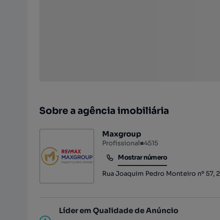
Sobre a agência imobiliária
Maxgroup
Profissional
■
4515
Mostrar número
Mostrar número
Rua Joaquim Pedro Monteiro nº 57, 26
Líder em Qualidade de Anúncio