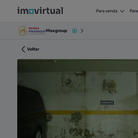
Garagem para arrendamento
Para venda
Para
Rua Doutor Augusto Carlos Palma, Tavira (Santa Maria
Maxgroup
Voltar