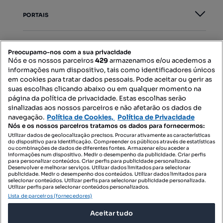
PORTAIS
Mapa do Site
Preocupamo-nos com a sua privacidade
Nós e os nossos parceiros
429
armazenamos e/ou acedemos a
informações num dispositivo, tais como identificadores únicos
Contacte-nos
em cookies para tratar dados pessoais. Pode aceitar ou gerir as
suas escolhas clicando abaixo ou em qualquer momento na
página da política de privacidade. Estas escolhas serão
sinalizadas aos nossos parceiros e não afetarão os dados de
SIGA-NOS:
navegação.
Política de Cookies,
Política de Privacidade
Nós e os nossos parceiros tratamos os dados para fornecermos:
Utilizar dados de geolocalização precisos. Procurar ativamente as características
do dispositivo para identificação. Compreender os públicos através de estatísticas
ou combinações de dados de diferentes fontes. Armazenar e/ou aceder a
DESCARREGAR NA:
informações num dispositivo. Medir o desempenho da publicidade. Criar perfis
para personalizar conteúdos. Criar perfis para publicidade personalizada.
Desenvolver e melhorar serviços. Utilizar dados limitados para selecionar
publicidade. Medir o desempenho dos conteúdos. Utilizar dados limitados para
selecionar conteúdos. Utilizar perfis para selecionar publicidade personalizada.
Utilizar perfis para selecionar conteúdos personalizados.
Lista de parceiros (fornecedores)
© 2026 Imovirtual.com, OLX Portugal, S.A.
Aceitar tudo