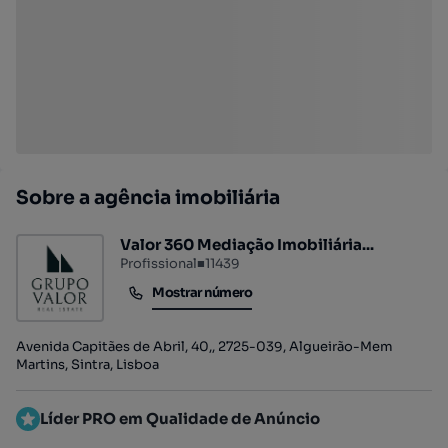
Sobre a agência imobiliária
Valor 360 Mediação Imobiliária...
Profissional
■
11439
Mostrar número
Mostrar número
Avenida Capitães de Abril, 40,, 2725-039, Algueirão-Mem
Martins, Sintra, Lisboa
Líder PRO em Qualidade de Anúncio