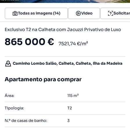
Todas as imagens (14)
Video
Solicita
Exclusivo T2 na Calheta com Jacuzzi Privativo de Luxo
865 000 €
7521,74 €/m²
Caminho Lombo Salão, Calheta, Calheta, Ilha da Madeira
Apartamento para comprar
Área
:
115
m²
Tipologia
:
T2
N.º de casas de banho
:
3