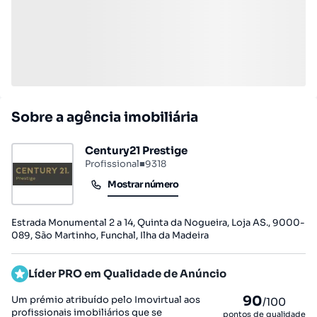
Sobre a agência imobiliária
Century21 Prestige
Profissional
■
9318
Mostrar número
Mostrar número
Estrada Monumental 2 a 14, Quinta da Nogueira, Loja AS., 9000-
089, São Martinho, Funchal, Ilha da Madeira
Líder PRO em Qualidade de Anúncio
90
Um prémio atribuído pelo Imovirtual aos
/100
profissionais imobiliários que se
pontos de qualidade