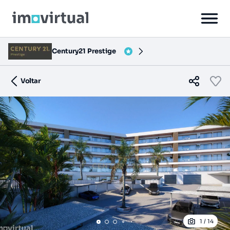
Century21 Prestige
Voltar
1
/
14