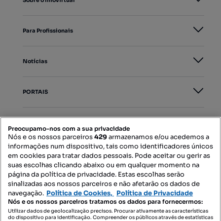
Sobre o Imovirtual
Para Profissionais
Notícias
PORTAIS
Mapa do Site
Preocupamo-nos com a sua privacidade
Nós e os nossos parceiros
429
armazenamos e/ou acedemos a
informações num dispositivo, tais como identificadores únicos
Contacte-nos
em cookies para tratar dados pessoais. Pode aceitar ou gerir as
suas escolhas clicando abaixo ou em qualquer momento na
página da política de privacidade. Estas escolhas serão
sinalizadas aos nossos parceiros e não afetarão os dados de
SIGA-NOS:
navegação.
Política de Cookies,
Política de Privacidade
Nós e os nossos parceiros tratamos os dados para fornecermos:
Utilizar dados de geolocalização precisos. Procurar ativamente as características
do dispositivo para identificação. Compreender os públicos através de estatísticas