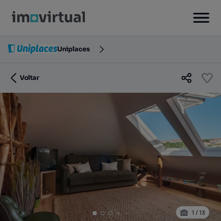
Uniplaces
Voltar
1
/
13