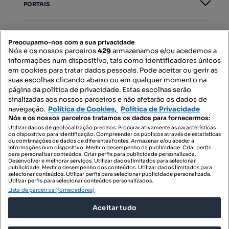
PORTAIS
Mapa do Site
Preocupamo-nos com a sua privacidade
Nós e os nossos parceiros
429
armazenamos e/ou acedemos a
informações num dispositivo, tais como identificadores únicos
Contacte-nos
em cookies para tratar dados pessoais. Pode aceitar ou gerir as
suas escolhas clicando abaixo ou em qualquer momento na
página da política de privacidade. Estas escolhas serão
sinalizadas aos nossos parceiros e não afetarão os dados de
SIGA-NOS:
navegação.
Política de Cookies,
Política de Privacidade
Nós e os nossos parceiros tratamos os dados para fornecermos:
Utilizar dados de geolocalização precisos. Procurar ativamente as características
do dispositivo para identificação. Compreender os públicos através de estatísticas
ou combinações de dados de diferentes fontes. Armazenar e/ou aceder a
DESCARREGAR NA:
informações num dispositivo. Medir o desempenho da publicidade. Criar perfis
para personalizar conteúdos. Criar perfis para publicidade personalizada.
Desenvolver e melhorar serviços. Utilizar dados limitados para selecionar
publicidade. Medir o desempenho dos conteúdos. Utilizar dados limitados para
selecionar conteúdos. Utilizar perfis para selecionar publicidade personalizada.
Utilizar perfis para selecionar conteúdos personalizados.
Lista de parceiros (fornecedores)
© 2026 Imovirtual.com, OLX Portugal, S.A.
Aceitar tudo
TERMOS DE UTILIZAÇÃO