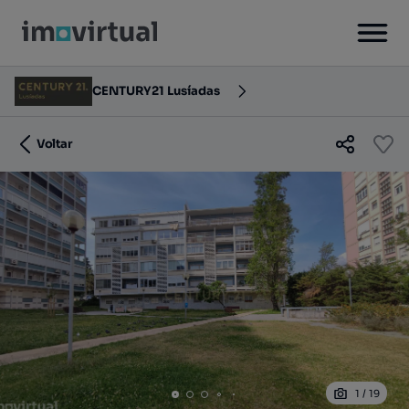
CENTURY21 Lusíadas
Voltar
1
/
19