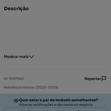
Descrição
Mostrar mais
Reportar
ID
:
19127962
Referência interna: C0220-01026
Quer estar a par de imóveis semelhantes?
Ative as notificações e não perca um negócio