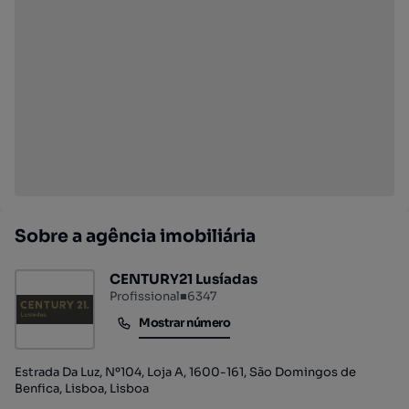
Sobre a agência imobiliária
CENTURY21 Lusíadas
Profissional
■
6347
Mostrar número
Mostrar número
Estrada Da Luz, Nº104, Loja A, 1600-161, São Domingos de
Benfica, Lisboa, Lisboa