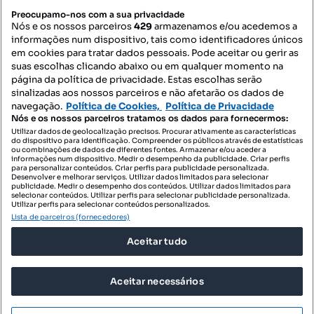
Mapa do Site
Preocupamo-nos com a sua privacidade
Nós e os nossos parceiros
429
armazenamos e/ou acedemos a
informações num dispositivo, tais como identificadores únicos
Contacte-nos
em cookies para tratar dados pessoais. Pode aceitar ou gerir as
suas escolhas clicando abaixo ou em qualquer momento na
página da política de privacidade. Estas escolhas serão
sinalizadas aos nossos parceiros e não afetarão os dados de
SIGA-NOS:
navegação.
Política de Cookies,
Política de Privacidade
Nós e os nossos parceiros tratamos os dados para fornecermos:
Utilizar dados de geolocalização precisos. Procurar ativamente as características
do dispositivo para identificação. Compreender os públicos através de estatísticas
ou combinações de dados de diferentes fontes. Armazenar e/ou aceder a
DESCARREGAR NA:
informações num dispositivo. Medir o desempenho da publicidade. Criar perfis
para personalizar conteúdos. Criar perfis para publicidade personalizada.
Desenvolver e melhorar serviços. Utilizar dados limitados para selecionar
publicidade. Medir o desempenho dos conteúdos. Utilizar dados limitados para
selecionar conteúdos. Utilizar perfis para selecionar publicidade personalizada.
Utilizar perfis para selecionar conteúdos personalizados.
Lista de parceiros (fornecedores)
© 2026 Imovirtual.com, OLX Portugal, S.A.
Aceitar tudo
TERMOS DE UTILIZAÇÃO
POLÍTICA DE PRIVACIDADE
Aceitar necessários
CONFIGURAÇÕES DE PRIVACIDADE
Mensagens