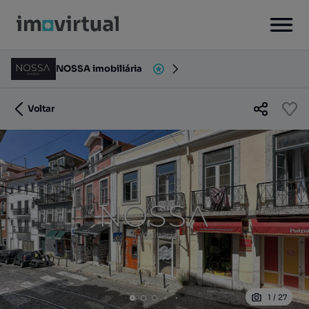
NOSSA imobiliária
Voltar
1
/
27