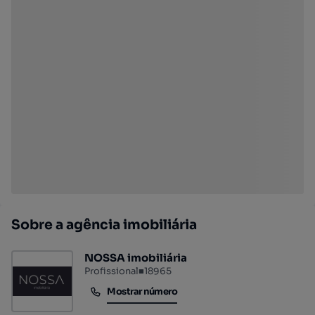
Sobre a agência imobiliária
NOSSA imobiliária
Profissional
■
18965
Mostrar número
Mostrar número