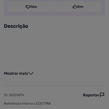
Não
Sim
Descrição
Mostrar mais
Reportar
ID
:
19203874
Referência interna: LOJ077RB