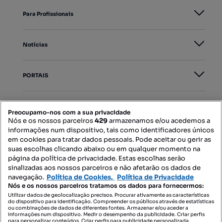
Para Profissionais
Notícias
PORTAIS
Mapa do Site
Preocupamo-nos com a sua privacidade
Nós e os nossos parceiros
429
armazenamos e/ou acedemos a
informações num dispositivo, tais como identificadores únicos
Contacte-nos
em cookies para tratar dados pessoais. Pode aceitar ou gerir as
suas escolhas clicando abaixo ou em qualquer momento na
página da política de privacidade. Estas escolhas serão
sinalizadas aos nossos parceiros e não afetarão os dados de
SIGA-NOS:
navegação.
Política de Cookies,
Política de Privacidade
Nós e os nossos parceiros tratamos os dados para fornecermos:
Utilizar dados de geolocalização precisos. Procurar ativamente as características
do dispositivo para identificação. Compreender os públicos através de estatísticas
ou combinações de dados de diferentes fontes. Armazenar e/ou aceder a
DESCARREGAR NA:
informações num dispositivo. Medir o desempenho da publicidade. Criar perfis
para personalizar conteúdos. Criar perfis para publicidade personalizada.