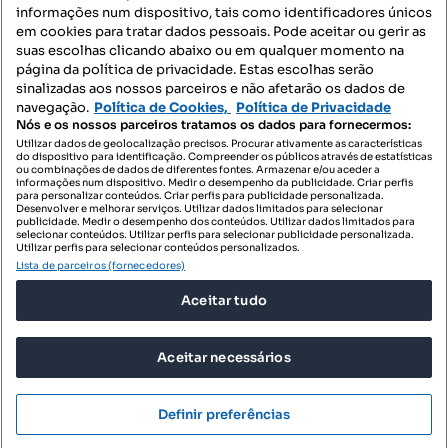
informações num dispositivo, tais como identificadores únicos
Mapa do Site
em cookies para tratar dados pessoais. Pode aceitar ou gerir as
suas escolhas clicando abaixo ou em qualquer momento na
página da política de privacidade. Estas escolhas serão
sinalizadas aos nossos parceiros e não afetarão os dados de
Contacte-nos
navegação.
Política de Cookies,
Política de Privacidade
Nós e os nossos parceiros tratamos os dados para fornecermos:
Utilizar dados de geolocalização precisos. Procurar ativamente as características
do dispositivo para identificação. Compreender os públicos através de estatísticas
SIGA-NOS:
ou combinações de dados de diferentes fontes. Armazenar e/ou aceder a
informações num dispositivo. Medir o desempenho da publicidade. Criar perfis
para personalizar conteúdos. Criar perfis para publicidade personalizada.
Desenvolver e melhorar serviços. Utilizar dados limitados para selecionar
publicidade. Medir o desempenho dos conteúdos. Utilizar dados limitados para
selecionar conteúdos. Utilizar perfis para selecionar publicidade personalizada.
DESCARREGAR NA:
Utilizar perfis para selecionar conteúdos personalizados.
Lista de parceiros (fornecedores)
Aceitar tudo
Aceitar necessários
© 2026 Imovirtual.com, OLX Portugal, S.A.
TERMOS DE UTILIZAÇÃO
Definir preferências
POLÍTICA DE PRIVACIDADE
CONFIGURAÇÕES DE PRIVACIDADE