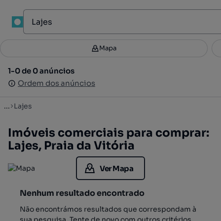
1
Mapa
Mapa
Filtros
Guardar pesquisa
2
1-0 de 0 anúncios
1-0 de 0 anúncios
Ordenar
Ordem dos anúncios
Ordem dos anúncios
...
Lajes
Imóveis comerciais para comprar:
Lajes, Praia da Vitória
Ver Mapa
Nenhum resultado encontrado
Não encontrámos resultados que correspondam à
sua pesquisa. Tente de novo com outros critérios