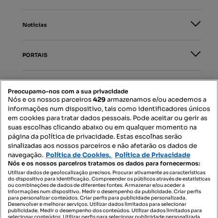
Notícias
PORTAIS
Mapa do Site
Preocupamo-nos com a sua privacidade
Nós e os nossos parceiros
429
armazenamos e/ou acedemos a
informações num dispositivo, tais como identificadores únicos
Contacte-nos
em cookies para tratar dados pessoais. Pode aceitar ou gerir as
suas escolhas clicando abaixo ou em qualquer momento na
página da política de privacidade. Estas escolhas serão
sinalizadas aos nossos parceiros e não afetarão os dados de
SIGA-NOS:
navegação.
Política de Cookies,
Política de Privacidade
Nós e os nossos parceiros tratamos os dados para fornecermos:
Utilizar dados de geolocalização precisos. Procurar ativamente as características
do dispositivo para identificação. Compreender os públicos através de estatísticas
ou combinações de dados de diferentes fontes. Armazenar e/ou aceder a
DESCARREGAR NA:
informações num dispositivo. Medir o desempenho da publicidade. Criar perfis
para personalizar conteúdos. Criar perfis para publicidade personalizada.
Desenvolver e melhorar serviços. Utilizar dados limitados para selecionar
publicidade. Medir o desempenho dos conteúdos. Utilizar dados limitados para
selecionar conteúdos. Utilizar perfis para selecionar publicidade personalizada.