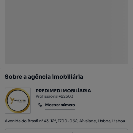
Sobre a agência imobiliária
PREDIMED IMOBILÍARIA
Profissional
■
22503
Mostrar número
Mostrar número
Avenida do Brasil nª 43, 12º, 1700-062, Alvalade, Lisboa, Lisboa