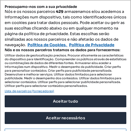
Mapa do Site
Preocupamo-nos com a sua privacidade
Nós e os nossos parceiros
429
armazenamos e/ou acedemos a
informações num dispositivo, tais como identificadores únicos
Contacte-nos
em cookies para tratar dados pessoais. Pode aceitar ou gerir as
suas escolhas clicando abaixo ou em qualquer momento na
página da política de privacidade. Estas escolhas serão
sinalizadas aos nossos parceiros e não afetarão os dados de
SIGA-NOS:
navegação.
Política de Cookies,
Política de Privacidade
Nós e os nossos parceiros tratamos os dados para fornecermos:
Utilizar dados de geolocalização precisos. Procurar ativamente as características
do dispositivo para identificação. Compreender os públicos através de estatísticas
ou combinações de dados de diferentes fontes. Armazenar e/ou aceder a
DESCARREGAR NA:
informações num dispositivo. Medir o desempenho da publicidade. Criar perfis
para personalizar conteúdos. Criar perfis para publicidade personalizada.
Desenvolver e melhorar serviços. Utilizar dados limitados para selecionar
publicidade. Medir o desempenho dos conteúdos. Utilizar dados limitados para
selecionar conteúdos. Utilizar perfis para selecionar publicidade personalizada.
Utilizar perfis para selecionar conteúdos personalizados.
Lista de parceiros (fornecedores)
© 2026 Imovirtual.com, OLX Portugal, S.A.
Aceitar tudo
TERMOS DE UTILIZAÇÃO
POLÍTICA DE PRIVACIDADE
Aceitar necessários
CONFIGURAÇÕES DE PRIVACIDADE
Mensagens