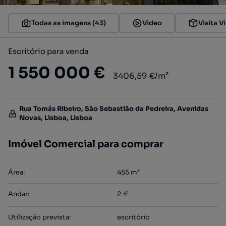
Todas as imagens (43)
Video
Visita Vi
Escritório para venda
1 550 000 €
3406,59 €/m²
Rua Tomás Ribeiro, São Sebastião da Pedreira, Avenidas
Novas, Lisboa, Lisboa
Imóvel Comercial para comprar
Área
:
455
m²
Andar
:
2
Utilização prevista
:
escritório