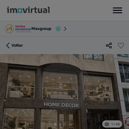
Maxgroup
Voltar
1
/
43