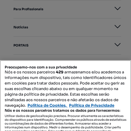
Para Profissionais
Notícias
PORTAIS
Mapa do Site
Preocupamo-nos com a sua privacidade
Nós e os nossos parceiros
429
armazenamos e/ou acedemos a
informações num dispositivo, tais como identificadores únicos
Contacte-nos
em cookies para tratar dados pessoais. Pode aceitar ou gerir as
suas escolhas clicando abaixo ou em qualquer momento na
página da política de privacidade. Estas escolhas serão
sinalizadas aos nossos parceiros e não afetarão os dados de
SIGA-NOS:
navegação.
Política de Cookies,
Política de Privacidade
Nós e os nossos parceiros tratamos os dados para fornecermos:
Utilizar dados de geolocalização precisos. Procurar ativamente as características
do dispositivo para identificação. Compreender os públicos através de estatísticas
ou combinações de dados de diferentes fontes. Armazenar e/ou aceder a
DESCARREGAR NA:
informações num dispositivo. Medir o desempenho da publicidade. Criar perfis