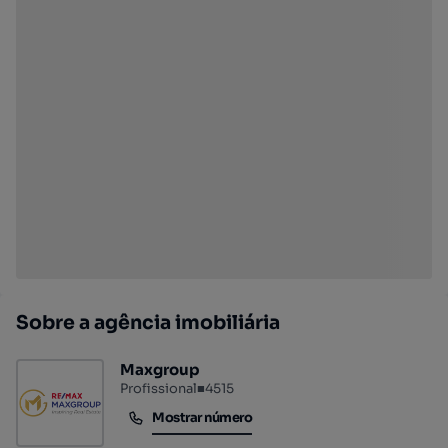
Sobre a agência imobiliária
Maxgroup
Profissional
■
4515
Mostrar número
Mostrar número