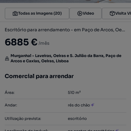
Todas as imagens (20)
Video
Visita V
Escritório para arrendamento - em Paço de Arcos, Oeiras
6885 €
/mês
Murganhal - Laveiras, Oeiras e S. Julião da Barra, Paço de
Arcos e Caxias, Oeiras, Lisboa
Comercial para arrendar
Área
:
510
m²
Andar
:
rés do chão
Utilização prevista
:
escritório