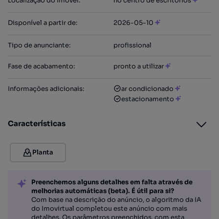
Localização do imóvel
:
no centro de escritórios
Disponível a partir de
:
2026-05-10
Tipo de anunciante
:
profissional
Fase de acabamento
:
pronto a utilizar
Informações adicionais
:
ar condicionado
estacionamento
Características
Planta
Preenchemos alguns detalhes em falta através de
melhorias automáticas (beta). É útil para si?
Com base na descrição do anúncio, o algoritmo da IA
do Imovirtual completou este anúncio com mais
detalhes. Os parâmetros preenchidos, com esta