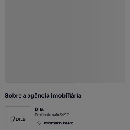
Sobre a agência imobiliária
Dils
Profissional
■
3497
Mostrar número
Mostrar número