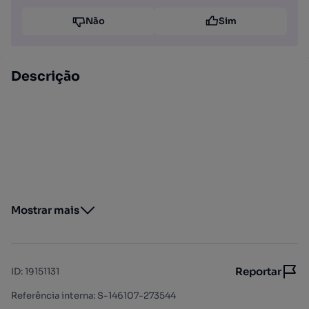
Não
Sim
Descrição
Mostrar mais
Reportar
ID
:
19151131
Referência interna: S-146107-273544