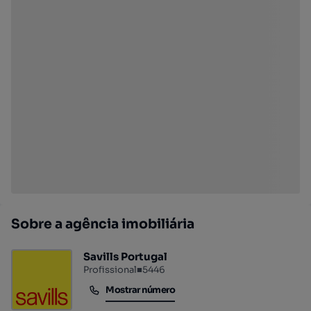
Sobre a agência imobiliária
Savills Portugal
Profissional
■
5446
Mostrar número
Mostrar número