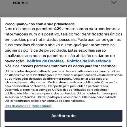
PORTAIS
Mapa do Site
Preocupamo-nos com a sua privacidade
Nós e os nossos parceiros
429
armazenamos e/ou acedemos a
informações num dispositivo, tais como identificadores únicos
Contacte-nos
em cookies para tratar dados pessoais. Pode aceitar ou gerir as
suas escolhas clicando abaixo ou em qualquer momento na
página da política de privacidade. Estas escolhas serão
sinalizadas aos nossos parceiros e não afetarão os dados de
SIGA-NOS:
navegação.
Política de Cookies,
Política de Privacidade
Nós e os nossos parceiros tratamos os dados para fornecermos:
Utilizar dados de geolocalização precisos. Procurar ativamente as características
do dispositivo para identificação. Compreender os públicos através de estatísticas
ou combinações de dados de diferentes fontes. Armazenar e/ou aceder a
DESCARREGAR NA:
informações num dispositivo. Medir o desempenho da publicidade. Criar perfis
para personalizar conteúdos. Criar perfis para publicidade personalizada.
Desenvolver e melhorar serviços. Utilizar dados limitados para selecionar
publicidade. Medir o desempenho dos conteúdos. Utilizar dados limitados para
selecionar conteúdos. Utilizar perfis para selecionar publicidade personalizada.
Utilizar perfis para selecionar conteúdos personalizados.
Lista de parceiros (fornecedores)
© 2026 Imovirtual.com, OLX Portugal, S.A.
Aceitar tudo
TERMOS DE UTILIZAÇÃO