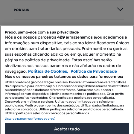
PORTAIS
Mapa do Site
Preocupamo-nos com a sua privacidade
Nós e os nossos parceiros
429
armazenamos e/ou acedemos a
informações num dispositivo, tais como identificadores únicos
Contacte-nos
em cookies para tratar dados pessoais. Pode aceitar ou gerir as
suas escolhas clicando abaixo ou em qualquer momento na
página da política de privacidade. Estas escolhas serão
sinalizadas aos nossos parceiros e não afetarão os dados de
SIGA-NOS:
navegação.
Política de Cookies,
Política de Privacidade
Nós e os nossos parceiros tratamos os dados para fornecermos:
Utilizar dados de geolocalização precisos. Procurar ativamente as características
do dispositivo para identificação. Compreender os públicos através de estatísticas
ou combinações de dados de diferentes fontes. Armazenar e/ou aceder a
DESCARREGAR NA:
informações num dispositivo. Medir o desempenho da publicidade. Criar perfis
para personalizar conteúdos. Criar perfis para publicidade personalizada.
Desenvolver e melhorar serviços. Utilizar dados limitados para selecionar
publicidade. Medir o desempenho dos conteúdos. Utilizar dados limitados para
selecionar conteúdos. Utilizar perfis para selecionar publicidade personalizada.
Utilizar perfis para selecionar conteúdos personalizados.
Lista de parceiros (fornecedores)
© 2026 Imovirtual.com, OLX Portugal, S.A.
Aceitar tudo