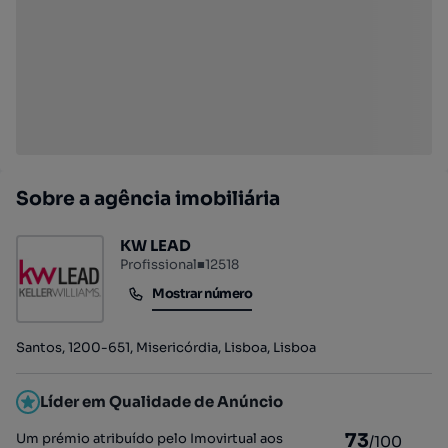
Sobre a agência imobiliária
KW LEAD
Profissional
■
12518
Mostrar número
Mostrar número
Santos, 1200-651, Misericórdia, Lisboa, Lisboa
Líder em Qualidade de Anúncio
73
Um prémio atribuído pelo Imovirtual aos
/100