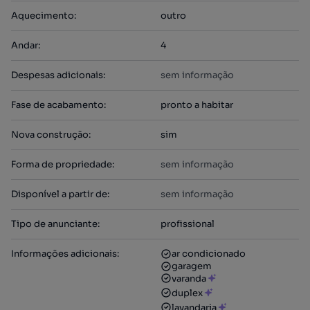
Aquecimento
:
outro
Andar
:
4
Despesas adicionais
:
sem informação
Fase de acabamento
:
pronto a habitar
Nova construção
:
sim
Forma de propriedade
:
sem informação
Disponível a partir de
:
sem informação
Tipo de anunciante
:
profissional
Informações adicionais
:
ar condicionado
garagem
varanda
duplex
lavandaria