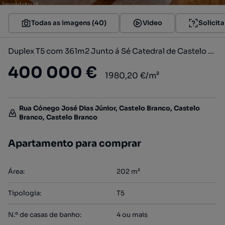
Todas as imagens (40)
Video
Solicit
Duplex T5 com 361m2 Junto á Sé Catedral de Castelo Branco
400 000 €
1980,20 €/m²
Rua Cónego José Dias Júnior, Castelo Branco, Castelo
Branco, Castelo Branco
Apartamento para comprar
Área
:
202
m²
Tipologia
:
T5
N.º de casas de banho
:
4 ou mais