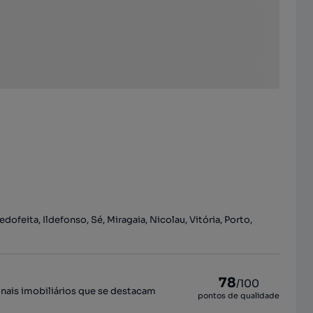
dofeita, Ildefonso, Sé, Miragaia, Nicolau, Vitória, Porto,
78
/100
onais imobiliários que se destacam
pontos de qualidade