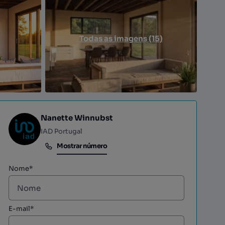
Todas as imagens (15)
Nanette Winnubst
IAD Portugal
Mostrar número
Mostrar número
Nome*
E-mail*