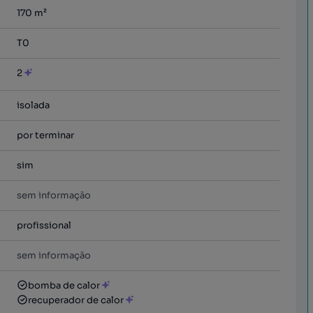
170
m²
T0
2
isolada
por terminar
sim
sem informação
profissional
sem informação
bomba de calor
recuperador de calor