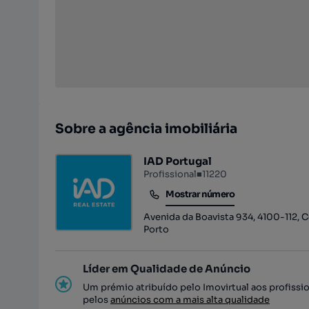
Sobre a agência imobiliária
IAD Portugal
Profissional
■
11220
Mostrar número
Mostrar número
Avenida da Boavista 934, 4100-112, Ce
Porto
Líder em Qualidade de Anúncio
Um prémio atribuído pelo Imovirtual aos profissi
pelos
anúncios com a mais alta qualidade