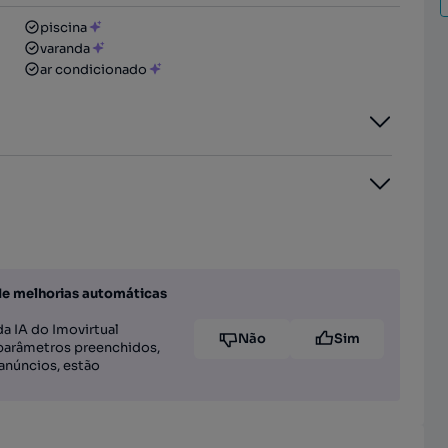
piscina
varanda
ar condicionado
de melhorias automáticas
a IA do Imovirtual
Não
Sim
parâmetros preenchidos,
anúncios, estão