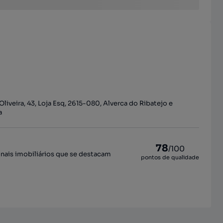
liveira, 43, Loja Esq, 2615-080, Alverca do Ribatejo e
a
78
/100
onais imobiliários que se destacam
pontos de qualidade