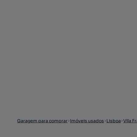
Garagem para comprar
Imóveis usados
Lisboa
Vila F