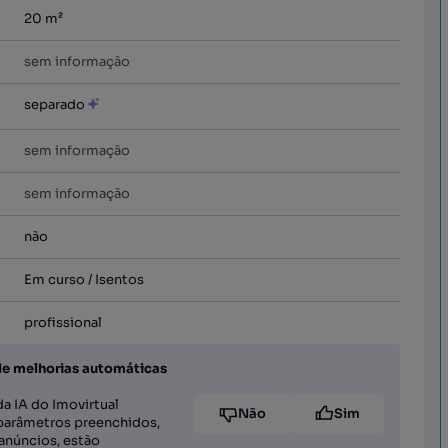
20
m²
sem informação
separado
sem informação
sem informação
não
Em curso / Isentos
profissional
de melhorias automáticas
a IA do Imovirtual
Não
Sim
parâmetros preenchidos,
anúncios, estão