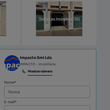
Todas as imagens (10)
Impacto Smi Lda
IMPACTO - Imobiliária
Mostrar número
Mostrar número
Nome*
E-mail*