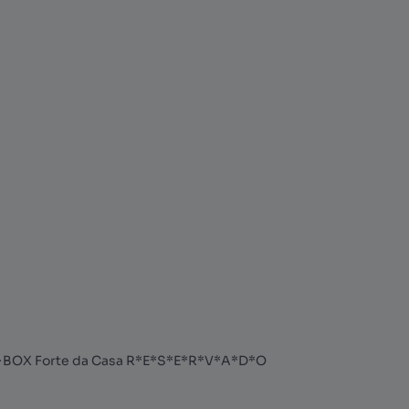
BOX Forte da Casa R*E*S*E*R*V*A*D*O