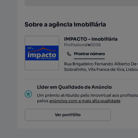
Sobre a agência imobiliária
IMPACTO - Imobiliária
Profissional
■
5036
Mostrar número
Mostrar número
Rua Brigadeiro Fernando Alberto De O
Sobralinho, Vila Franca de Xira, Lisbo
Líder em Qualidade de Anúncio
Um prémio atribuído pelo Imovirtual aos profissi
pelos
anúncios com a mais alta qualidade
Ver portfólio