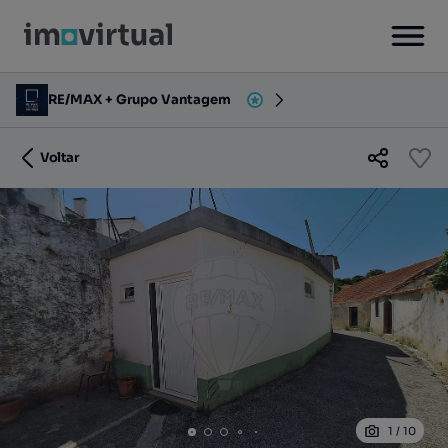
RE/MAX + Grupo Vantagem
Voltar
1
/
10