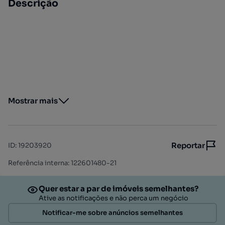
Descrição
Mostrar mais
Reportar
ID
:
19203920
Referência interna: 122601480-21
Quer estar a par de imóveis semelhantes?
Ative as notificações e não perca um negócio
Notificar-me sobre anúncios semelhantes