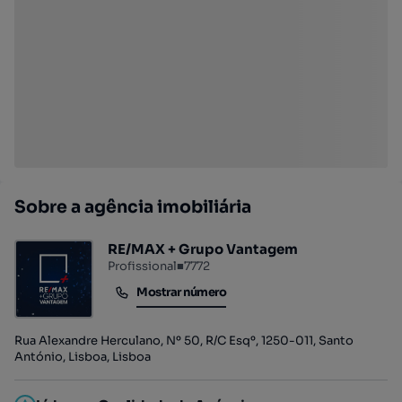
Sobre a agência imobiliária
RE/MAX + Grupo Vantagem
Profissional
■
7772
Mostrar número
Mostrar número
Rua Alexandre Herculano, Nº 50, R/C Esqº, 1250-011, Santo
António, Lisboa, Lisboa