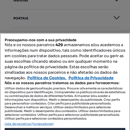
Notícias
PORTAIS
Mapa do Site
Preocupamo-nos com a sua privacidade
Nós e os nossos parceiros
429
armazenamos e/ou acedemos a
informações num dispositivo, tais como identificadores únicos
Contacte-nos
em cookies para tratar dados pessoais. Pode aceitar ou gerir as
suas escolhas clicando abaixo ou em qualquer momento na
página da política de privacidade. Estas escolhas serão
sinalizadas aos nossos parceiros e não afetarão os dados de
SIGA-NOS:
navegação.
Política de Cookies,
Política de Privacidade
Nós e os nossos parceiros tratamos os dados para fornecermos:
Utilizar dados de geolocalização precisos. Procurar ativamente as características
do dispositivo para identificação. Compreender os públicos através de estatísticas
ou combinações de dados de diferentes fontes. Armazenar e/ou aceder a
DESCARREGAR NA:
informações num dispositivo. Medir o desempenho da publicidade. Criar perfis
para personalizar conteúdos. Criar perfis para publicidade personalizada.
Desenvolver e melhorar serviços. Utilizar dados limitados para selecionar
publicidade. Medir o desempenho dos conteúdos. Utilizar dados limitados para
selecionar conteúdos. Utilizar perfis para selecionar publicidade personalizada.
Utilizar perfis para selecionar conteúdos personalizados.
Lista de parceiros (fornecedores)