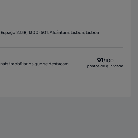
1 Espaço 2.13B, 1300-501, Alcântara, Lisboa, Lisboa
91
/100
onais imobiliários que se destacam
pontos de qualidade