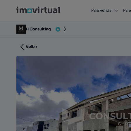
Para venda
Para
Paio Pires, Foros da Catrapona, Seixal, Arrentela e Al
H Consulting
Voltar