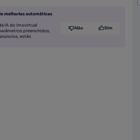
de melhorias automáticas
a IA do Imovirtual
Não
Sim
parâmetros preenchidos,
anúncios, estão