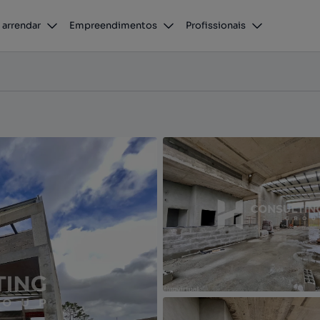
Armazém Venda em Seixal, Arrentela e Aldeia de Paio Pires,Seixal
 arrendar
Empreendimentos
Profissionais
deia de Paio Pires, Seixal, Setúbal