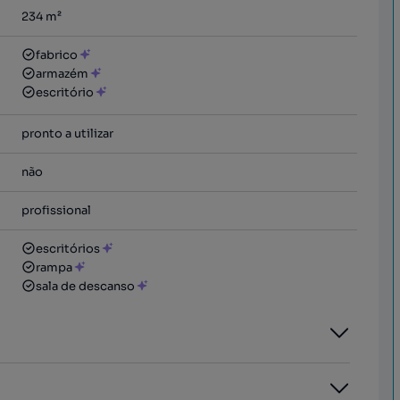
234
m²
fabrico
armazém
escritório
pronto a utilizar
não
profissional
escritórios
rampa
sala de descanso