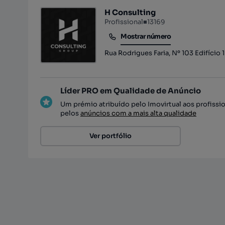
H Consulting
Profissional
■
13169
Mostrar número
Mostrar número
Rua Rodrigues Faria, Nº 103 Edifício 
Líder PRO em Qualidade de Anúncio
Um prémio atribuído pelo Imovirtual aos profissi
pelos
anúncios com a mais alta qualidade
Ver portfólio