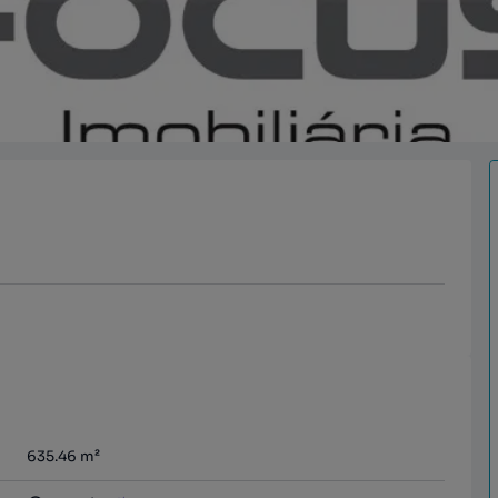
635.46
m²