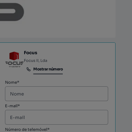
Focus
Focus II, Lda
Mostrar número
Mostrar número
Nome*
E-mail*
Número de telemóvel*