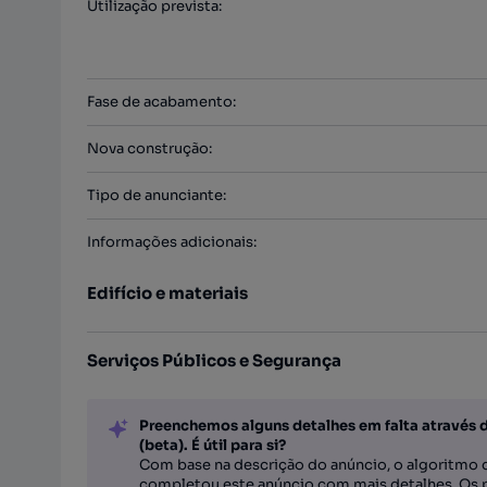
Utilização prevista
:
Fase de acabamento
:
Nova construção
:
Tipo de anunciante
:
Informações adicionais
:
Edifício e materiais
Serviços Públicos e Segurança
Preenchemos alguns detalhes em falta através 
(beta). É útil para si?
Com base na descrição do anúncio, o algoritmo d
completou este anúncio com mais detalhes. Os 