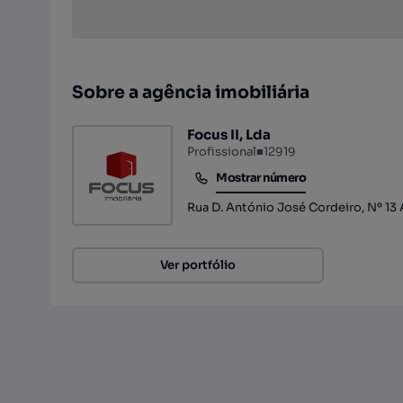
Sobre a agência imobiliária
Focus II, Lda
Profissional
■
12919
Mostrar número
Mostrar número
Rua D. António José Cordeiro, Nº 13 
Ver portfólio