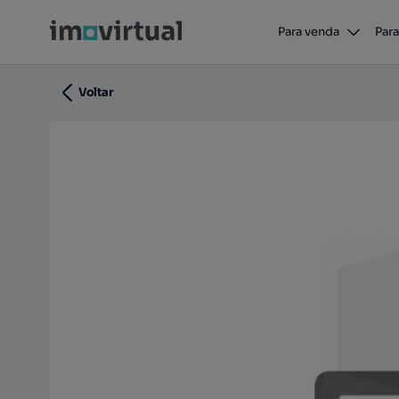
Armazém para venda Palhaça
Para venda
Para
Palhaça, Oliveira do Bairro, Aveiro
Voltar