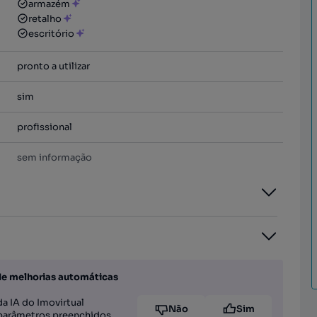
armazém
retalho
escritório
pronto a utilizar
sim
profissional
sem informação
de melhorias automáticas
a IA do Imovirtual
Não
Sim
parâmetros preenchidos,