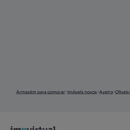
Armazém para comprar
Imóveis novos
Aveiro
Oliveir