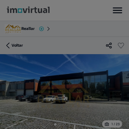
Reallar
Voltar
1
/
23