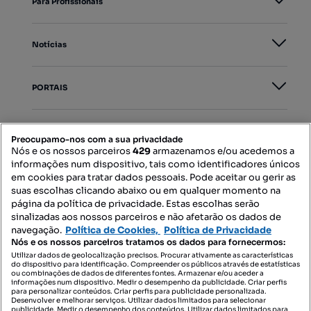
Para Profissionais
Notícias
PORTAIS
Mapa do Site
Preocupamo-nos com a sua privacidade
Nós e os nossos parceiros
429
armazenamos e/ou acedemos a
informações num dispositivo, tais como identificadores únicos
Contacte-nos
em cookies para tratar dados pessoais. Pode aceitar ou gerir as
suas escolhas clicando abaixo ou em qualquer momento na
página da política de privacidade. Estas escolhas serão
sinalizadas aos nossos parceiros e não afetarão os dados de
SIGA-NOS:
navegação.
Política de Cookies,
Política de Privacidade
Nós e os nossos parceiros tratamos os dados para fornecermos:
Utilizar dados de geolocalização precisos. Procurar ativamente as características
do dispositivo para identificação. Compreender os públicos através de estatísticas
ou combinações de dados de diferentes fontes. Armazenar e/ou aceder a
DESCARREGAR NA:
informações num dispositivo. Medir o desempenho da publicidade. Criar perfis
para personalizar conteúdos. Criar perfis para publicidade personalizada.
Desenvolver e melhorar serviços. Utilizar dados limitados para selecionar
publicidade. Medir o desempenho dos conteúdos. Utilizar dados limitados para