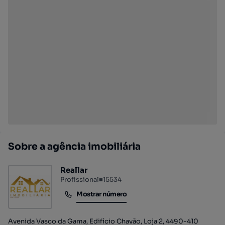
Sobre a agência imobiliária
Reallar
Profissional
■
15534
Mostrar número
Mostrar número
Avenida Vasco da Gama, Edifício Chavão, Loja 2, 4490-410