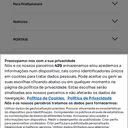
Para Profissionais
Notícias
PORTAIS
Mapa do Site
Preocupamo-nos com a sua privacidade
Nós e os nossos parceiros
429
armazenamos e/ou acedemos a
informações num dispositivo, tais como identificadores únicos
Contacte-nos
em cookies para tratar dados pessoais. Pode aceitar ou gerir as
suas escolhas clicando abaixo ou em qualquer momento na
página da política de privacidade. Estas escolhas serão
sinalizadas aos nossos parceiros e não afetarão os dados de
SIGA-NOS:
navegação.
Política de Cookies,
Política de Privacidade
Nós e os nossos parceiros tratamos os dados para fornecermos:
Utilizar dados de geolocalização precisos. Procurar ativamente as características
do dispositivo para identificação. Compreender os públicos através de estatísticas
ou combinações de dados de diferentes fontes. Armazenar e/ou aceder a
DESCARREGAR NA:
informações num dispositivo. Medir o desempenho da publicidade. Criar perfis
para personalizar conteúdos. Criar perfis para publicidade personalizada.
Desenvolver e melhorar serviços. Utilizar dados limitados para selecionar