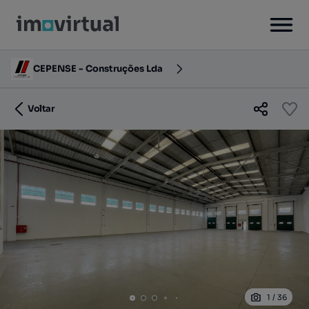
CEPENSE - Construções Lda
Voltar
1
/
36