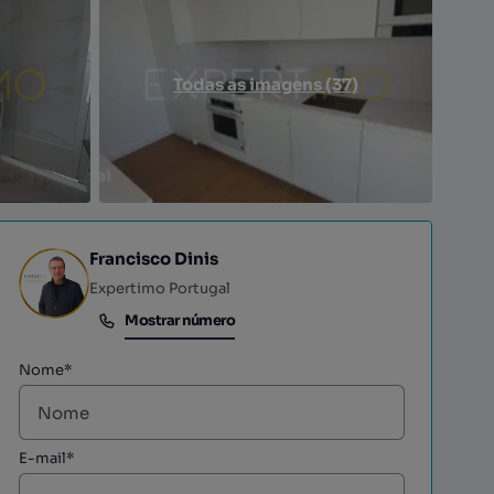
Todas as imagens (37)
Francisco Dinis
Expertimo Portugal
Mostrar número
Mostrar número
Nome*
E-mail*