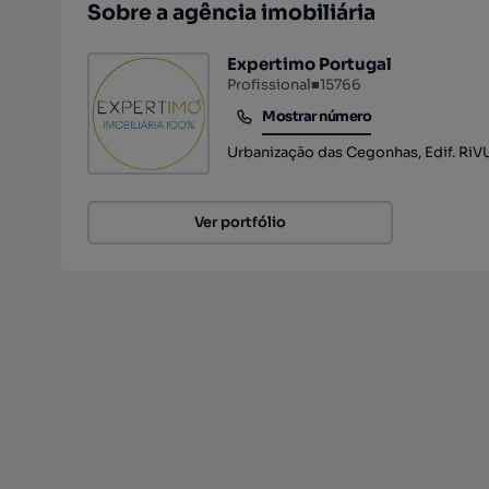
Sobre a agência imobiliária
Expertimo Portugal
Profissional
■
15766
Mostrar número
Mostrar número
Urbanização das Cegonhas, Edif. RiVU
Ver portfólio