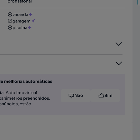
profissional
varanda
garagem
piscina
de melhorias automáticas
a IA do Imovirtual
Não
Sim
parâmetros preenchidos,
anúncios, estão