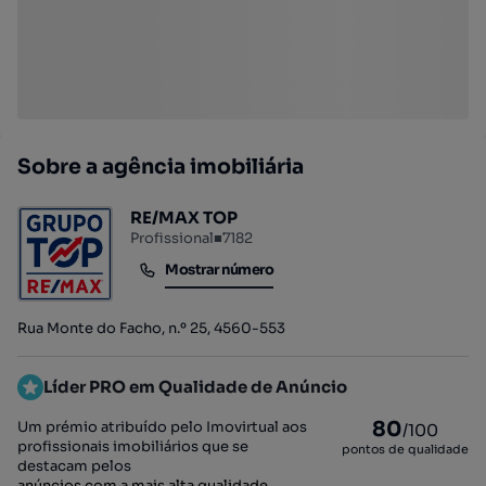
Sobre a agência imobiliária
RE/MAX TOP
Profissional
■
7182
Mostrar número
Mostrar número
Rua Monte do Facho, n.º 25, 4560-553
Líder PRO em Qualidade de Anúncio
80
Um prémio atribuído pelo Imovirtual aos
/100
profissionais imobiliários que se
pontos de qualidade
destacam pelos
anúncios com a mais alta qualidade