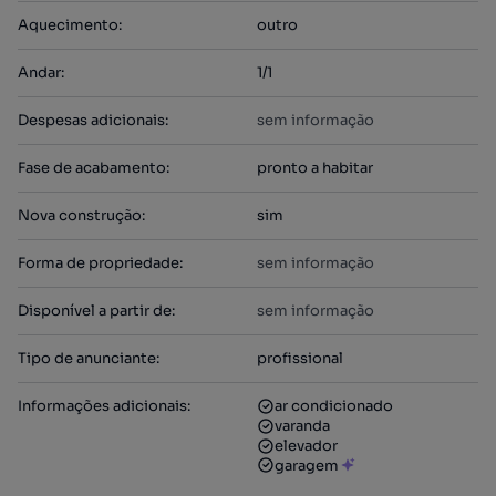
Aquecimento
:
outro
Andar
:
1/1
Despesas adicionais
:
sem informação
Fase de acabamento
:
pronto a habitar
Nova construção
:
sim
Forma de propriedade
:
sem informação
Disponível a partir de
:
sem informação
Tipo de anunciante
:
profissional
Informações adicionais
:
ar condicionado
varanda
elevador
garagem