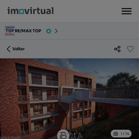
RE/MAX TOP
Voltar
1
/
14