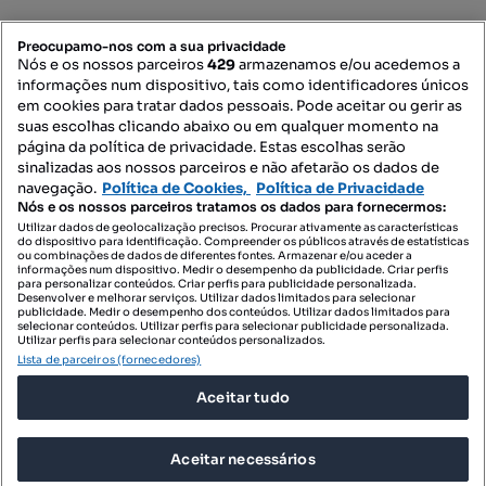
Mapa do Site
Preocupamo-nos com a sua privacidade
Nós e os nossos parceiros
429
armazenamos e/ou acedemos a
informações num dispositivo, tais como identificadores únicos
Contacte-nos
em cookies para tratar dados pessoais. Pode aceitar ou gerir as
suas escolhas clicando abaixo ou em qualquer momento na
página da política de privacidade. Estas escolhas serão
sinalizadas aos nossos parceiros e não afetarão os dados de
SIGA-NOS:
navegação.
Política de Cookies,
Política de Privacidade
Nós e os nossos parceiros tratamos os dados para fornecermos:
Utilizar dados de geolocalização precisos. Procurar ativamente as características
do dispositivo para identificação. Compreender os públicos através de estatísticas
ou combinações de dados de diferentes fontes. Armazenar e/ou aceder a
DESCARREGAR NA:
informações num dispositivo. Medir o desempenho da publicidade. Criar perfis
para personalizar conteúdos. Criar perfis para publicidade personalizada.
Desenvolver e melhorar serviços. Utilizar dados limitados para selecionar
publicidade. Medir o desempenho dos conteúdos. Utilizar dados limitados para
selecionar conteúdos. Utilizar perfis para selecionar publicidade personalizada.
Utilizar perfis para selecionar conteúdos personalizados.
Lista de parceiros (fornecedores)
© 2026 Imovirtual.com, OLX Portugal, S.A.
Aceitar tudo
TERMOS DE UTILIZAÇÃO
POLÍTICA DE PRIVACIDADE
Aceitar necessários
CONFIGURAÇÕES DE PRIVACIDADE