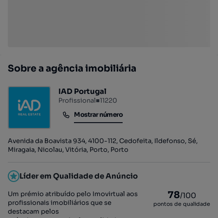
Sobre a agência imobiliária
IAD Portugal
Profissional
■
11220
Mostrar número
Mostrar número
Avenida da Boavista 934, 4100-112, Cedofeita, Ildefonso, Sé,
Miragaia, Nicolau, Vitória, Porto, Porto
Líder em Qualidade de Anúncio
78
Um prémio atribuído pelo Imovirtual aos
/100
profissionais imobiliários que se
pontos de qualidade
destacam pelos