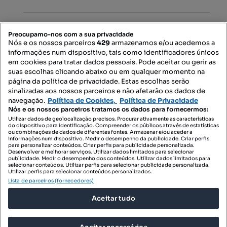
Mapa do Site
Preocupamo-nos com a sua privacidade
Nós e os nossos parceiros
429
armazenamos e/ou acedemos a
informações num dispositivo, tais como identificadores únicos
Contacte-nos
em cookies para tratar dados pessoais. Pode aceitar ou gerir as
suas escolhas clicando abaixo ou em qualquer momento na
página da política de privacidade. Estas escolhas serão
sinalizadas aos nossos parceiros e não afetarão os dados de
SIGA-NOS:
navegação.
Política de Cookies,
Política de Privacidade
Nós e os nossos parceiros tratamos os dados para fornecermos:
Utilizar dados de geolocalização precisos. Procurar ativamente as características
do dispositivo para identificação. Compreender os públicos através de estatísticas
ou combinações de dados de diferentes fontes. Armazenar e/ou aceder a
DESCARREGAR NA:
informações num dispositivo. Medir o desempenho da publicidade. Criar perfis
para personalizar conteúdos. Criar perfis para publicidade personalizada.
Desenvolver e melhorar serviços. Utilizar dados limitados para selecionar
publicidade. Medir o desempenho dos conteúdos. Utilizar dados limitados para
selecionar conteúdos. Utilizar perfis para selecionar publicidade personalizada.
Utilizar perfis para selecionar conteúdos personalizados.
Lista de parceiros (fornecedores)
© 2026 Imovirtual.com, OLX Portugal, S.A.
Aceitar tudo
TERMOS DE UTILIZAÇÃO
POLÍTICA DE PRIVACIDADE