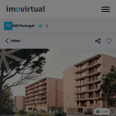
IAD Portugal
Voltar
1
/
8