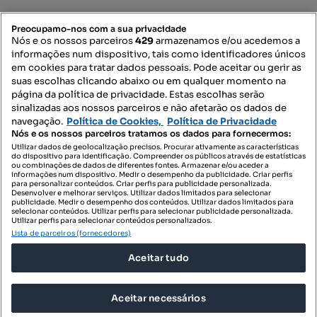
Mapa do Site
Preocupamo-nos com a sua privacidade
Nós e os nossos parceiros
429
armazenamos e/ou acedemos a
informações num dispositivo, tais como identificadores únicos
Contacte-nos
em cookies para tratar dados pessoais. Pode aceitar ou gerir as
suas escolhas clicando abaixo ou em qualquer momento na
página da política de privacidade. Estas escolhas serão
sinalizadas aos nossos parceiros e não afetarão os dados de
SIGA-NOS:
navegação.
Política de Cookies,
Política de Privacidade
Nós e os nossos parceiros tratamos os dados para fornecermos:
Utilizar dados de geolocalização precisos. Procurar ativamente as características
do dispositivo para identificação. Compreender os públicos através de estatísticas
ou combinações de dados de diferentes fontes. Armazenar e/ou aceder a
DESCARREGAR NA:
informações num dispositivo. Medir o desempenho da publicidade. Criar perfis
para personalizar conteúdos. Criar perfis para publicidade personalizada.
Desenvolver e melhorar serviços. Utilizar dados limitados para selecionar
publicidade. Medir o desempenho dos conteúdos. Utilizar dados limitados para
selecionar conteúdos. Utilizar perfis para selecionar publicidade personalizada.
Utilizar perfis para selecionar conteúdos personalizados.
Lista de parceiros (fornecedores)
© 2026 Imovirtual.com, OLX Portugal, S.A.
Aceitar tudo
TERMOS DE UTILIZAÇÃO
POLÍTICA DE PRIVACIDADE
Aceitar necessários
CONFIGURAÇÕES DE PRIVACIDADE
Mensagens