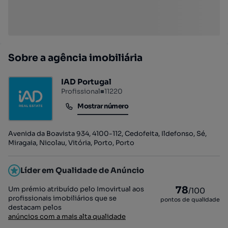
Sobre a agência imobiliária
IAD Portugal
Profissional
■
11220
Mostrar número
Mostrar número
Avenida da Boavista 934, 4100-112, Cedofeita, Ildefonso, Sé,
Miragaia, Nicolau, Vitória, Porto, Porto
Líder em Qualidade de Anúncio
78
Um prémio atribuído pelo Imovirtual aos
/100
profissionais imobiliários que se
pontos de qualidade
destacam pelos
anúncios com a mais alta qualidade