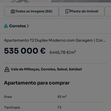
Todas as imagens (66)
Planta do imóvel
Corroios
Apartamento T2 Duplex Moderno com Garagem | Corroios - Vale de Milh...
535 000 €
6445,78 €/m²
Vale de Milhaços, Corroios, Seixal, Setúbal
Apartamento para comprar
Área
:
83
m²
Tipologia
:
T2