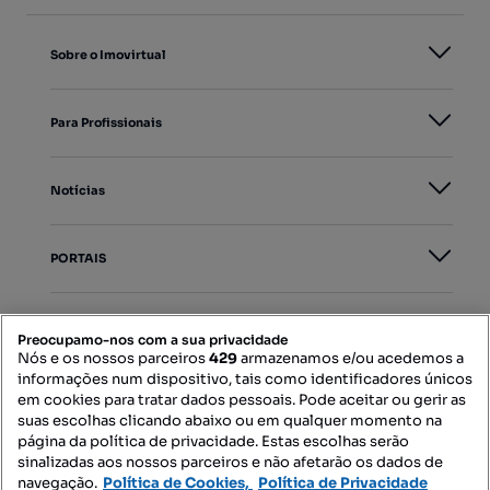
Sobre o Imovirtual
Para Profissionais
Notícias
PORTAIS
Mapa do Site
Preocupamo-nos com a sua privacidade
Nós e os nossos parceiros
429
armazenamos e/ou acedemos a
informações num dispositivo, tais como identificadores únicos
Contacte-nos
em cookies para tratar dados pessoais. Pode aceitar ou gerir as
suas escolhas clicando abaixo ou em qualquer momento na
página da política de privacidade. Estas escolhas serão
sinalizadas aos nossos parceiros e não afetarão os dados de
SIGA-NOS:
navegação.
Política de Cookies,
Política de Privacidade