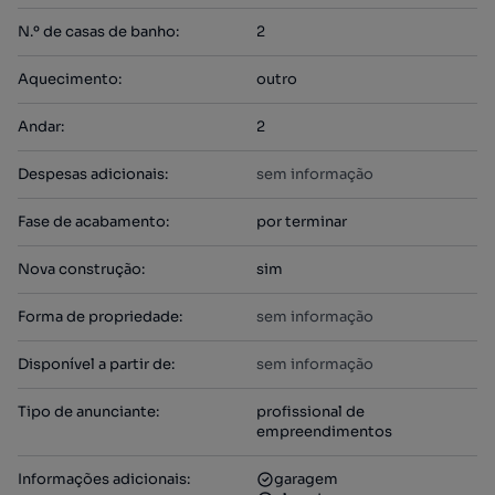
N.º de casas de banho
:
2
Aquecimento
:
outro
Andar
:
2
Despesas adicionais
:
sem informação
Fase de acabamento
:
por terminar
Nova construção
:
sim
Forma de propriedade
:
sem informação
Disponível a partir de
:
sem informação
Tipo de anunciante
:
profissional de
empreendimentos
Informações adicionais
:
garagem