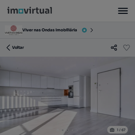
Viver nas Ondas Imobiliária
Voltar
1
/
67