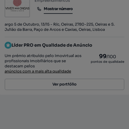
Empreendimentos
Mostrar número
Mostrar número
argo 5 de Outubro, 13/15 - R/c, Oeiras, 2780-225, Oeiras e S.
Julião da Barra, Paço de Arcos e Caxias, Oeiras, Lisboa
Líder PRO em Qualidade de Anúncio
99
Um prémio atribuído pelo Imovirtual aos
/100
profissionais imobiliários que se
pontos de qualidade
destacam pelos
anúncios com a mais alta qualidade
Ver portfólio