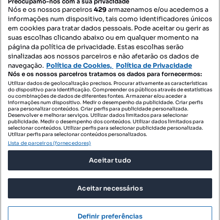
Preocupamo-nos com a sua privacidade
Nós e os nossos parceiros
429
armazenamos e/ou acedemos a
informações num dispositivo, tais como identificadores únicos
Contacte-nos
em cookies para tratar dados pessoais. Pode aceitar ou gerir as
suas escolhas clicando abaixo ou em qualquer momento na
página da política de privacidade. Estas escolhas serão
sinalizadas aos nossos parceiros e não afetarão os dados de
SIGA-NOS:
navegação.
Política de Cookies,
Política de Privacidade
Nós e os nossos parceiros tratamos os dados para fornecermos:
Utilizar dados de geolocalização precisos. Procurar ativamente as características
do dispositivo para identificação. Compreender os públicos através de estatísticas
ou combinações de dados de diferentes fontes. Armazenar e/ou aceder a
DESCARREGAR NA:
informações num dispositivo. Medir o desempenho da publicidade. Criar perfis
para personalizar conteúdos. Criar perfis para publicidade personalizada.
Desenvolver e melhorar serviços. Utilizar dados limitados para selecionar
publicidade. Medir o desempenho dos conteúdos. Utilizar dados limitados para
selecionar conteúdos. Utilizar perfis para selecionar publicidade personalizada.
Utilizar perfis para selecionar conteúdos personalizados.
Lista de parceiros (fornecedores)
© 2026 Imovirtual.com, OLX Portugal, S.A.
Aceitar tudo
TERMOS DE UTILIZAÇÃO
POLÍTICA DE PRIVACIDADE
Aceitar necessários
CONFIGURAÇÕES DE PRIVACIDADE
Mensagens
Definir preferências