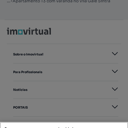
...
Apartamento T3 com varanda no Vila Galé Sintra
Sobre o Imovirtual
Para Profissionais
Notícias
PORTAIS
Mapa do Site