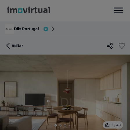
Dils Portugal
Voltar
1
/
40