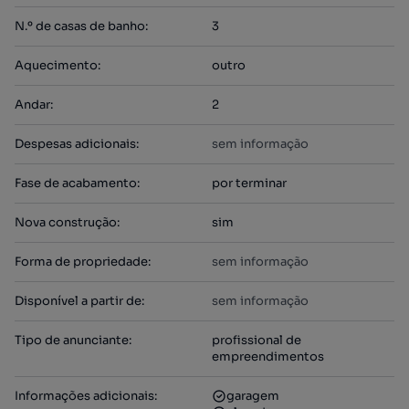
N.º de casas de banho
:
3
Aquecimento
:
outro
Andar
:
2
Despesas adicionais
:
sem informação
Fase de acabamento
:
por terminar
Nova construção
:
sim
Forma de propriedade
:
sem informação
Disponível a partir de
:
sem informação
Tipo de anunciante
:
profissional de
empreendimentos
Informações adicionais
:
garagem