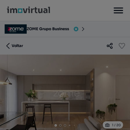
ZOME Grupo Business
Voltar
1
/
20