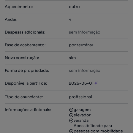
Aquecimento
:
outro
Andar
:
4
Despesas adicionais
:
sem informação
Fase de acabamento
:
por terminar
Nova construção
:
sim
Forma de propriedade
:
sem informação
Disponível a partir de
:
2026-06-01
Tipo de anunciante
:
profissional
Informações adicionais
:
garagem
elevador
varanda
Acessibilidade para
pessoas com mobilidade