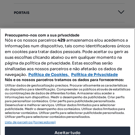
PORTAIS
Mapa do Site
Preocupamo-nos com a sua privacidade
Nós e os nossos parceiros
429
armazenamos e/ou acedemos a
informações num dispositivo, tais como identificadores únicos
Contacte-nos
em cookies para tratar dados pessoais. Pode aceitar ou gerir as
suas escolhas clicando abaixo ou em qualquer momento na
página da política de privacidade. Estas escolhas serão
sinalizadas aos nossos parceiros e não afetarão os dados de
SIGA-NOS:
navegação.
Política de Cookies,
Política de Privacidade
Nós e os nossos parceiros tratamos os dados para fornecermos:
Utilizar dados de geolocalização precisos. Procurar ativamente as características
do dispositivo para identificação. Compreender os públicos através de estatísticas
ou combinações de dados de diferentes fontes. Armazenar e/ou aceder a
DESCARREGAR NA:
informações num dispositivo. Medir o desempenho da publicidade. Criar perfis
para personalizar conteúdos. Criar perfis para publicidade personalizada.
Desenvolver e melhorar serviços. Utilizar dados limitados para selecionar
publicidade. Medir o desempenho dos conteúdos. Utilizar dados limitados para
selecionar conteúdos. Utilizar perfis para selecionar publicidade personalizada.
Utilizar perfis para selecionar conteúdos personalizados.
Lista de parceiros (fornecedores)
© 2026 Imovirtual.com, OLX Portugal, S.A.
Aceitar tudo