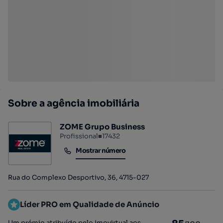
Sobre a agência imobiliária
ZOME Grupo Business
Profissional
■
17432
Mostrar número
Mostrar número
Rua do Complexo Desportivo, 36, 4715-027
Líder PRO em Qualidade de Anúncio
Um prémio atribuído pelo Imovirtual aos