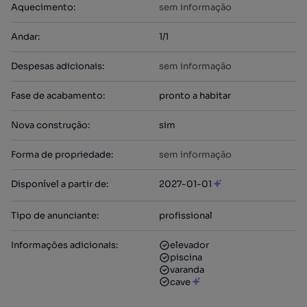
Aquecimento
:
sem informação
Andar
:
1/1
Despesas adicionais
:
sem informação
Fase de acabamento
:
pronto a habitar
Nova construção
:
sim
Forma de propriedade
:
sem informação
Disponível a partir de
:
2027-01-01
Tipo de anunciante
:
profissional
Informações adicionais
:
elevador
piscina
varanda
cave