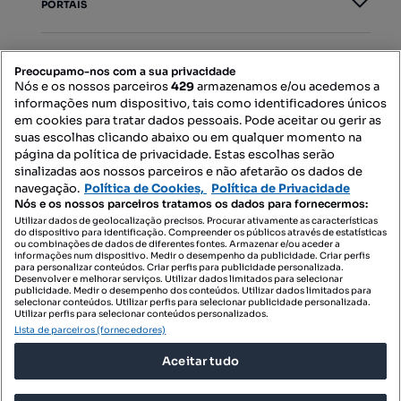
PORTAIS
Mapa do Site
Preocupamo-nos com a sua privacidade
Nós e os nossos parceiros
429
armazenamos e/ou acedemos a
informações num dispositivo, tais como identificadores únicos
Contacte-nos
em cookies para tratar dados pessoais. Pode aceitar ou gerir as
suas escolhas clicando abaixo ou em qualquer momento na
página da política de privacidade. Estas escolhas serão
sinalizadas aos nossos parceiros e não afetarão os dados de
SIGA-NOS:
navegação.
Política de Cookies,
Política de Privacidade
Nós e os nossos parceiros tratamos os dados para fornecermos:
Utilizar dados de geolocalização precisos. Procurar ativamente as características
do dispositivo para identificação. Compreender os públicos através de estatísticas
ou combinações de dados de diferentes fontes. Armazenar e/ou aceder a
DESCARREGAR NA:
informações num dispositivo. Medir o desempenho da publicidade. Criar perfis
para personalizar conteúdos. Criar perfis para publicidade personalizada.
Desenvolver e melhorar serviços. Utilizar dados limitados para selecionar
publicidade. Medir o desempenho dos conteúdos. Utilizar dados limitados para
selecionar conteúdos. Utilizar perfis para selecionar publicidade personalizada.
Utilizar perfis para selecionar conteúdos personalizados.
Lista de parceiros (fornecedores)
© 2026 Imovirtual.com, OLX Portugal, S.A.
Aceitar tudo
TERMOS DE UTILIZAÇÃO