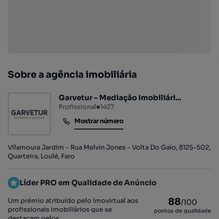
Sobre a agência imobiliária
Garvetur - Mediação Imobiliári...
Profissional
■
1427
Mostrar número
Mostrar número
Vilamoura Jardim - Rua Melvin Jones - Volta Do Gaio, 8125-502,
Quarteira, Loulé, Faro
Líder PRO em Qualidade de Anúncio
88
Um prémio atribuído pelo Imovirtual aos
/100
profissionais imobiliários que se
pontos de qualidade
destacam pelos