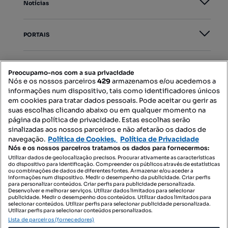
Notícias
PORTAIS
Mapa do Site
Preocupamo-nos com a sua privacidade
Nós e os nossos parceiros
429
armazenamos e/ou acedemos a
informações num dispositivo, tais como identificadores únicos
Contacte-nos
em cookies para tratar dados pessoais. Pode aceitar ou gerir as
suas escolhas clicando abaixo ou em qualquer momento na
página da política de privacidade. Estas escolhas serão
sinalizadas aos nossos parceiros e não afetarão os dados de
SIGA-NOS:
navegação.
Política de Cookies,
Política de Privacidade
Nós e os nossos parceiros tratamos os dados para fornecermos:
Utilizar dados de geolocalização precisos. Procurar ativamente as características
do dispositivo para identificação. Compreender os públicos através de estatísticas
ou combinações de dados de diferentes fontes. Armazenar e/ou aceder a
DESCARREGAR NA:
informações num dispositivo. Medir o desempenho da publicidade. Criar perfis
para personalizar conteúdos. Criar perfis para publicidade personalizada.
Desenvolver e melhorar serviços. Utilizar dados limitados para selecionar
publicidade. Medir o desempenho dos conteúdos. Utilizar dados limitados para
selecionar conteúdos. Utilizar perfis para selecionar publicidade personalizada.
Utilizar perfis para selecionar conteúdos personalizados.
Lista de parceiros (fornecedores)