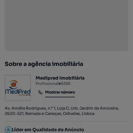
Sobre a agência imobiliária
Medipred Imobiliária
Profissional
■
8388
Mostrar número
Mostrar número
Av. Amália Rodrigues, n.º 1, Loja C, Urb. Jardim da Amoreira,
2620-521, Ramada e Caneças, Odivelas, Lisboa
Líder em Qualidade de Anúncio