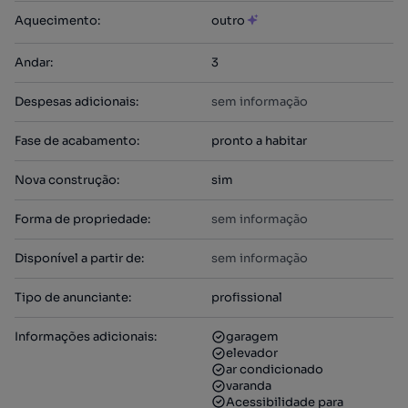
Aquecimento
:
outro
Andar
:
3
Despesas adicionais
:
sem informação
Fase de acabamento
:
pronto a habitar
Nova construção
:
sim
Forma de propriedade
:
sem informação
Disponível a partir de
:
sem informação
Tipo de anunciante
:
profissional
Informações adicionais
:
garagem
elevador
ar condicionado
varanda
Acessibilidade para