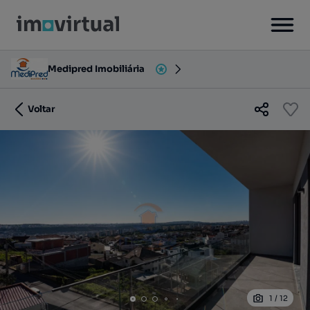
Medipred Imobiliária
Voltar
1
/
12