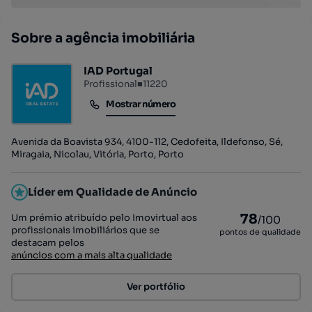
Sobre a agência imobiliária
IAD Portugal
Profissional
■
11220
Mostrar número
Mostrar número
Avenida da Boavista 934, 4100-112, Cedofeita, Ildefonso, Sé,
Miragaia, Nicolau, Vitória, Porto, Porto
Líder em Qualidade de Anúncio
78
Um prémio atribuído pelo Imovirtual aos
/100
profissionais imobiliários que se
pontos de qualidade
destacam pelos
anúncios com a mais alta qualidade
Ver portfólio