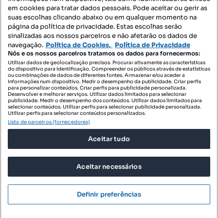
Contacte-nos
em cookies para tratar dados pessoais. Pode aceitar ou gerir as
suas escolhas clicando abaixo ou em qualquer momento na
página da política de privacidade. Estas escolhas serão
sinalizadas aos nossos parceiros e não afetarão os dados de
SIGA-NOS:
navegação.
Política de Cookies,
Política de Privacidade
Nós e os nossos parceiros tratamos os dados para fornecermos:
Utilizar dados de geolocalização precisos. Procurar ativamente as características
do dispositivo para identificação. Compreender os públicos através de estatísticas
ou combinações de dados de diferentes fontes. Armazenar e/ou aceder a
DESCARREGAR NA:
informações num dispositivo. Medir o desempenho da publicidade. Criar perfis
para personalizar conteúdos. Criar perfis para publicidade personalizada.
Desenvolver e melhorar serviços. Utilizar dados limitados para selecionar
publicidade. Medir o desempenho dos conteúdos. Utilizar dados limitados para
selecionar conteúdos. Utilizar perfis para selecionar publicidade personalizada.
Utilizar perfis para selecionar conteúdos personalizados.
Lista de parceiros (fornecedores)
© 2026 Imovirtual.com, OLX Portugal, S.A.
Aceitar tudo
TERMOS DE UTILIZAÇÃO
POLÍTICA DE PRIVACIDADE
Aceitar necessários
CONFIGURAÇÕES DE PRIVACIDADE
Mensagens
Definir preferências
Ligar