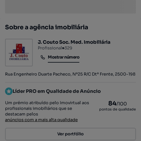
Sobre a agência imobiliária
J. Couto Soc. Med. Imobiliária
Profissional
■
329
Mostrar número
Mostrar número
Rua Engenheiro Duarte Pacheco, Nº25 R/C Dtº Frente, 2500-198
Líder PRO em Qualidade de Anúncio
84
Um prémio atribuído pelo Imovirtual aos
/100
profissionais imobiliários que se
pontos de qualidade
destacam pelos
anúncios com a mais alta qualidade
Ver portfólio