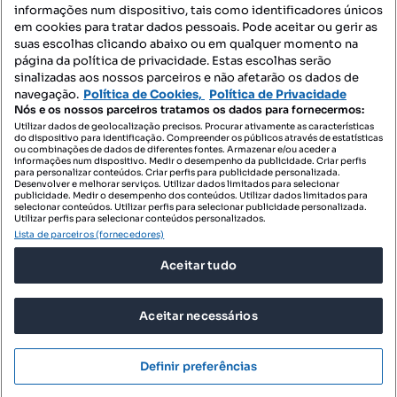
informações num dispositivo, tais como identificadores únicos
Contacte-nos
em cookies para tratar dados pessoais. Pode aceitar ou gerir as
suas escolhas clicando abaixo ou em qualquer momento na
página da política de privacidade. Estas escolhas serão
sinalizadas aos nossos parceiros e não afetarão os dados de
SIGA-NOS:
navegação.
Política de Cookies,
Política de Privacidade
Nós e os nossos parceiros tratamos os dados para fornecermos:
Utilizar dados de geolocalização precisos. Procurar ativamente as características
do dispositivo para identificação. Compreender os públicos através de estatísticas
ou combinações de dados de diferentes fontes. Armazenar e/ou aceder a
DESCARREGAR NA:
informações num dispositivo. Medir o desempenho da publicidade. Criar perfis
para personalizar conteúdos. Criar perfis para publicidade personalizada.
Desenvolver e melhorar serviços. Utilizar dados limitados para selecionar
publicidade. Medir o desempenho dos conteúdos. Utilizar dados limitados para
selecionar conteúdos. Utilizar perfis para selecionar publicidade personalizada.
Utilizar perfis para selecionar conteúdos personalizados.
Lista de parceiros (fornecedores)
© 2026 Imovirtual.com, OLX Portugal, S.A.
Aceitar tudo
TERMOS DE UTILIZAÇÃO
POLÍTICA DE PRIVACIDADE
Aceitar necessários
CONFIGURAÇÕES DE PRIVACIDADE
Mensagens
Definir preferências
Ligar