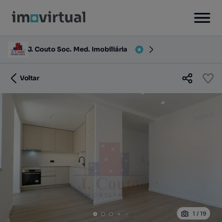
J. Couto Soc. Med. Imobiliária
Voltar
1
/
19