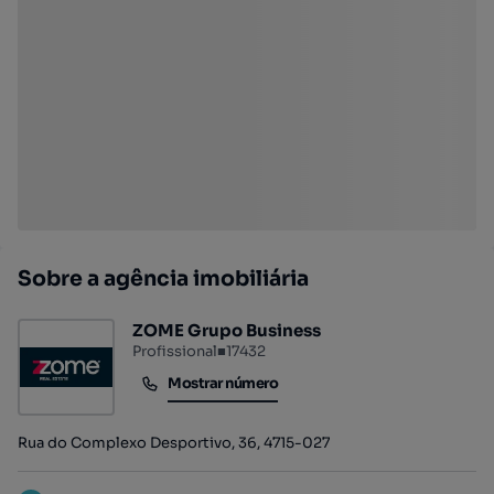
Sobre a agência imobiliária
ZOME Grupo Business
Profissional
■
17432
Mostrar número
Mostrar número
Rua do Complexo Desportivo, 36, 4715-027