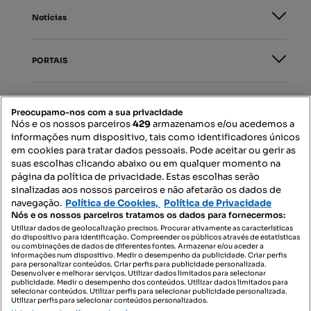
Notícias
PORTAIS
Mapa do Site
Preocupamo-nos com a sua privacidade
Nós e os nossos parceiros
429
armazenamos e/ou acedemos a
informações num dispositivo, tais como identificadores únicos
Contacte-nos
em cookies para tratar dados pessoais. Pode aceitar ou gerir as
suas escolhas clicando abaixo ou em qualquer momento na
página da política de privacidade. Estas escolhas serão
sinalizadas aos nossos parceiros e não afetarão os dados de
SIGA-NOS:
navegação.
Política de Cookies,
Política de Privacidade
Nós e os nossos parceiros tratamos os dados para fornecermos:
Utilizar dados de geolocalização precisos. Procurar ativamente as características
do dispositivo para identificação. Compreender os públicos através de estatísticas
ou combinações de dados de diferentes fontes. Armazenar e/ou aceder a
DESCARREGAR NA:
informações num dispositivo. Medir o desempenho da publicidade. Criar perfis
para personalizar conteúdos. Criar perfis para publicidade personalizada.
Desenvolver e melhorar serviços. Utilizar dados limitados para selecionar
publicidade. Medir o desempenho dos conteúdos. Utilizar dados limitados para
selecionar conteúdos. Utilizar perfis para selecionar publicidade personalizada.
Utilizar perfis para selecionar conteúdos personalizados.