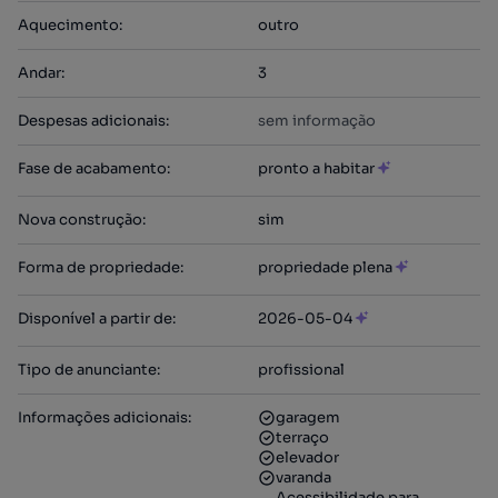
Aquecimento
:
outro
Andar
:
3
Despesas adicionais
:
sem informação
Fase de acabamento
:
pronto a habitar
Nova construção
:
sim
Forma de propriedade
:
propriedade plena
Disponível a partir de
:
2026-05-04
Tipo de anunciante
:
profissional
Informações adicionais
:
garagem
terraço
elevador
varanda
Acessibilidade para