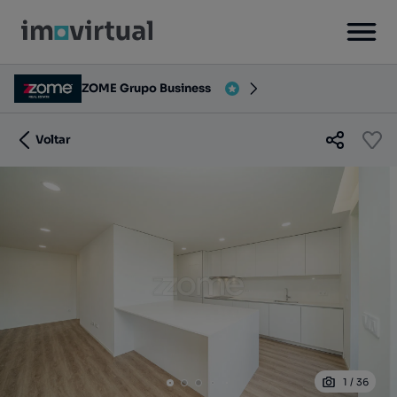
ZOME Grupo Business
Voltar
1
/
36