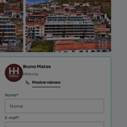
Todas as imagens (17)
Bruno Matos
HiHome
Mostrar número
Mostrar número
Nome*
E-mail*