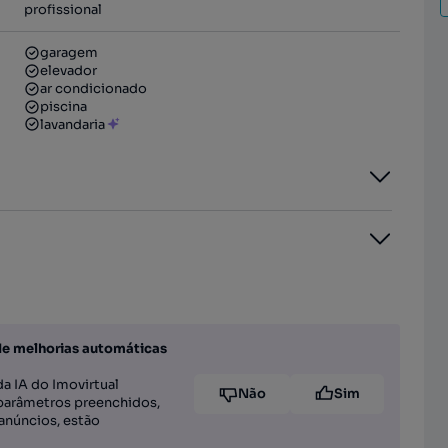
profissional
garagem
elevador
ar condicionado
piscina
lavandaria
de melhorias automáticas
a IA do Imovirtual
Não
Sim
parâmetros preenchidos,
anúncios, estão