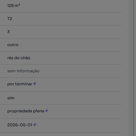
128
m²
T2
3
outro
rés do chão
sem informação
por terminar
sim
propriedade plena
2026-05-01