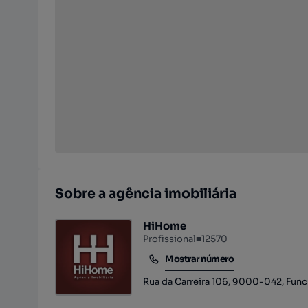
Sobre a agência imobiliária
HiHome
Profissional
■
12570
Mostrar número
Mostrar número
Rua da Carreira 106, 9000-042, Funch