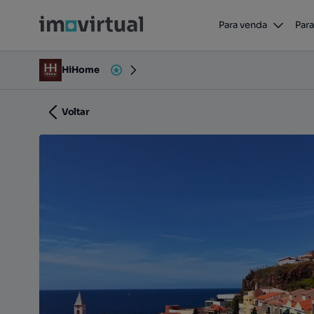
Para venda
Para
Largo São Sebastião, Câmara de Lobos, Câmara de L
HiHome
Voltar