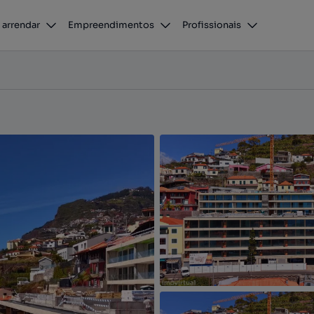
Apartamento T2 com Piscina no Edifício Elite Bay em Câmara de Lobos
 arrendar
Empreendimentos
Profissionais
obos, Ilha da Madeira