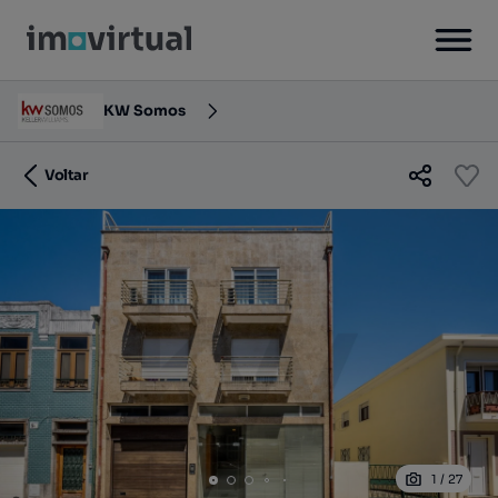
KW Somos
Voltar
1
/
27