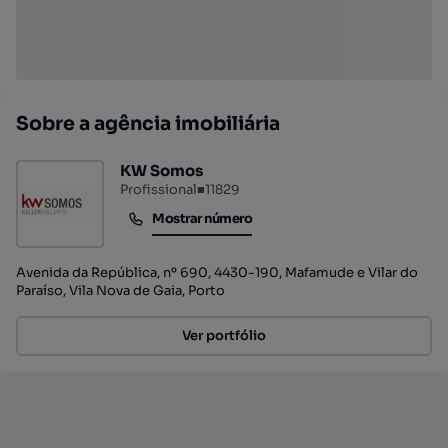
Sobre a agência imobiliária
KW Somos
Profissional
■
11829
Mostrar número
Mostrar número
Avenida da República, nº 690, 4430-190, Mafamude e Vilar do
Paraíso, Vila Nova de Gaia, Porto
Ver portfólio