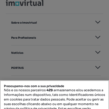
Sobre o Imovirtual
Para Profissionais
Notícias
PORTAIS
Mapa do Site
Preocupamo-nos com a sua privacidade
Nós e os nossos parceiros
429
armazenamos e/ou acedemos a
informações num dispositivo, tais como identificadores únicos
Contacte-nos
em cookies para tratar dados pessoais. Pode aceitar ou gerir as
suas escolhas clicando abaixo ou em qualquer momento na
página da política de privacidade. Estas escolhas serão